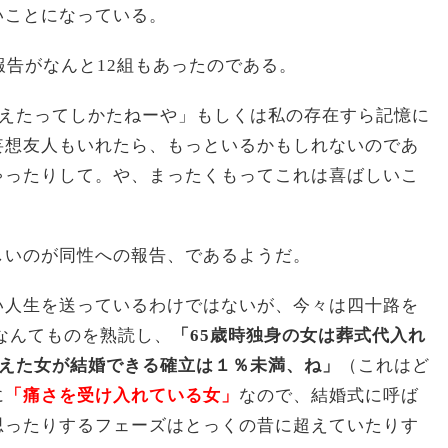
いことになっている。
報告がなんと12組もあったのである。
に教えたってしかたねーや」もしくは私の存在すら記憶に
妄想友人もいれたら、もっといるかもしれないのであ
ゃったりして。や、まったくもってこれは喜ばしいこ
しいのが同性への報告、であるようだ。
い人生を送っているわけではないが、今々は四十路を
nなんてものを熟読し、
「65歳時独身の女は葬式代入れ
0超えた女が結婚できる確立は１％未満、ね」
（これはど
に
「痛さを受け入れている女」
なので、結婚式に呼ば
思ったりするフェーズはとっくの昔に超えていたりす