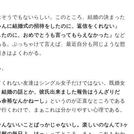
はそうでもないらしい。このところ、結婚の決まった
ゃんに結婚式の招待をしたのに、返信をくれない」
したのに、おめでとうも言ってもらえなかった」
など
ある。ぶっちゃけて言えば、最近自分も同じような想
嘆きはよくわかる。
る。
てくれない友達はシングル女子だけではない。既婚女
う結婚の話とか、彼氏出来ました報告はうんざりだ
る余裕なんかねーし」
というのが正直なところである
で行くわけで、まぁこれは分かりやすい心理である。
そんないいことばっかじゃないし。楽しいのなんて3ヶ
忍耐の毎日よ、けっ」
ってところ。まぁ、これもわか