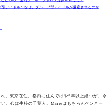
識するための、国内クール・ジャパン活動をもっと！
プ型アイドル〜なぜ、グループ型アイドルが量産されるのか
ー
生まれ。東京在住。都内に住んではや5年以上経つが、今
い、心は生粋の千葉人。Marieはもちろんペンネー