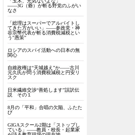
「玉木、元気ないよな」
――3G（爺）が斬る野党のふがい
なさ
「総理はスーパーでアルバイトし
てきた方がいい」――参政党・神
谷宗幣代表が斬る消費税減税とい
う”愚策”
ロシアのスパイ活動への日本の無
関心
自維政権は“天城越え”か――古川
元久氏が問う消費税減税と円安リ
スク
日米繊維交渉“善処します”誤訳伝
説 その１
8月の「平和」合唱の欠陥、ふたた
び
GIGAスクール2期は「ストップし
ている」——教員・校長・起業家
が語る教育現場の現在地