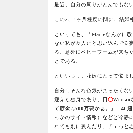
最近、自分の周りがとんでもな
この3、4ヶ月程度の間に、結婚
といっても、「Marieなんか
ない私が友人だと思い込んでる
る。意外にベビーブームが来ち
とである。
といいつつ、花嫁にとって悩ま
自分もそんな色気がまったくな
迎えた独身であり、日
〇
Woma
て貯金2,500万要かぁ。」「4
っかのサイト情報）などと冷静
れても別に羨んだり、チェっと