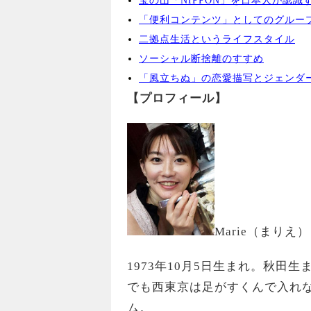
宝の山「NIPPON」を日本人が認
「便利コンテンツ」としてのグルー
二拠点生活というライフスタイル
ソーシャル断捨離のすすめ
「風立ちぬ」の恋愛描写とジェンダ
【プロフィール】
Marie（まりえ）
1973年10月5日生まれ。秋田
でも西東京は足がすくんで入れな
ム。