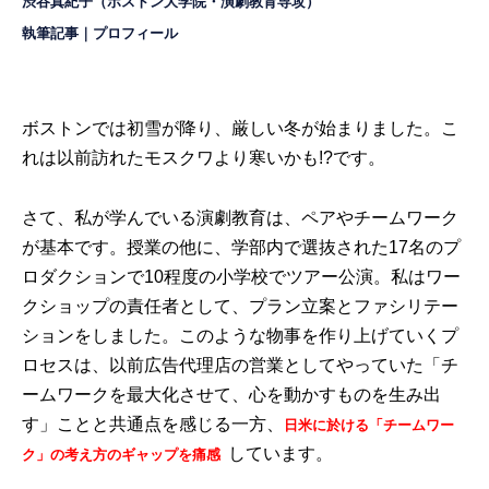
渋谷真紀子（ボストン大学院・演劇教育専攻）
執筆記事
｜
プロフィール
ボストンでは初雪が降り、厳しい冬が始まりました。こ
れは以前訪れたモスクワより寒いかも!?です。
さて、私が学んでいる演劇教育は、ペアやチームワーク
が基本です。授業の他に、学部内で選抜された17名のプ
ロダクションで10程度の小学校でツアー公演。私はワー
クショップの責任者として、プラン立案とファシリテー
ションをしました。このような物事を作り上げていくプ
ロセスは、以前広告代理店の営業としてやっていた「チ
ームワークを最大化させて、心を動かすものを生み出
す」ことと共通点を感じる一方、
日米に於ける「チームワー
しています。
ク」の考え方のギャップを痛感