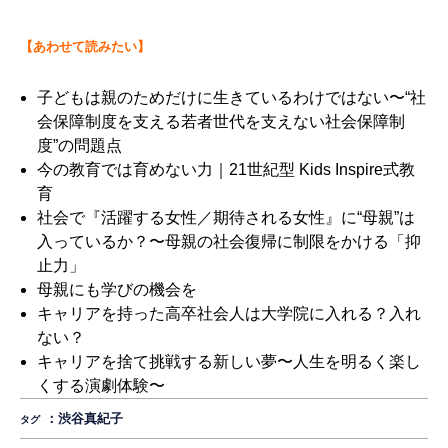
【あわせて読みたい】
子どもは親のためだけに生きているわけではない〜“社
会保障制度を支える若者世代を支えない社会保障制
度”の問題点
今の教育では育めない力｜21世紀型 Kids Inspire式教
育
社会で『活躍する女性／期待される女性』に“母親”は
入っているか？〜母親の社会復帰に制限をかける「抑
止力」
母親にも学びの機会を
キャリアを持った高卒社会人は大学院に入れる？入れ
ない？
キャリアを捨て挑戦する新しい夢〜人生を明るく楽し
くする演劇体験〜
：
渋谷真紀子
タグ