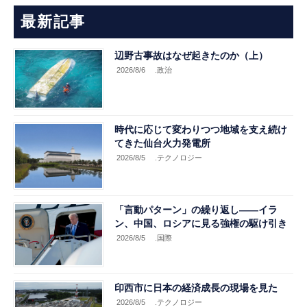
最新記事
辺野古事故はなぜ起きたのか（上）
2026/8/6
.政治
時代に応じて変わりつつ地域を支え続け
てきた仙台火力発電所
2026/8/5
.テクノロジー
「言動パターン」の繰り返し――イラ
ン、中国、ロシアに見る強権の駆け引き
2026/8/5
.国際
印西市に日本の経済成長の現場を見た
2026/8/5
.テクノロジー