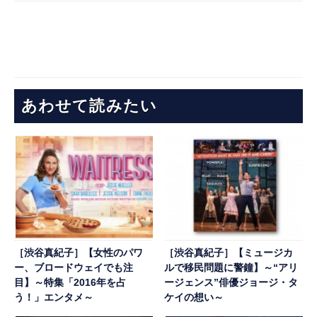
あわせて読みたい
［渋谷真紀子］【女性のパワ
［渋谷真紀子］【ミュージカ
ー、ブロードウェイでも注
ルで移民問題に警鐘】～“アリ
目】～特集「2016年を占
ージェンス”俳優ジョージ・タ
う！」エンタメ～
ケイの想い～