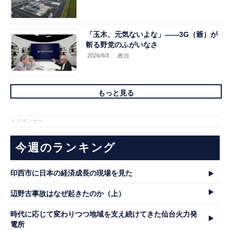
「玉木、元気ないよな」――3G（爺）が
斬る野党のふがいなさ
2026/8/3
.政治
もっと見る
※ スポンサー
今週のランキング
印西市に日本の経済成長の現場を見た
辺野古事故はなぜ起きたのか（上）
時代に応じて変わりつつ地域を支え続けてきた仙台火力発
電所