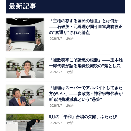
最新記事
「主権の存する国民の総意」とは何か
――石破茂・元総理が問う皇室典範改正
の“素通り”された論点
2026/8/7
.政治
「複数税率こそ諸悪の根源」――玉木雄
一郎代表が語る消費税減税の”落とし穴”
2026/8/7
.政治
「総理はスーパーでアルバイトしてきた
方がいい」――参政党・神谷宗幣代表が
斬る消費税減税という”愚策”
2026/8/7
.政治
8月の「平和」合唱の欠陥、ふたたび
2026/8/7
.政治