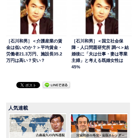
［石川和男］＜介護産業の賃
［石川和男］＜国立社会保
金は低いのか？＞平均賃金・
障・人口問題研究所 調べ＞結
労働者21.3万円、施設長35.2
婚後に「夫は仕事・妻は専業
万円は高い？安い？
主婦」と考える既婚女性は
45%
人気連載