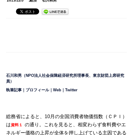
2013/12/5
.経済
石川和男
石川和男（NPO法人社会保障経済研究所理事長、東京財団上席研究
員）
執筆記事
｜
プロフィール
｜
Web
｜
Twitter
総務省によると、10月の全国消費者物価指数（ＣＰＩ）
は
の通り。これを見ると、相変わらず食料費やエ
資料１
ネルギー価格の上昇が全体を押し上げている主因である