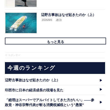
辺野古事故はなぜ起きたのか（上）
2026/8/6
.政治
もっと見る
※ スポンサー
今週のランキング
辺野古事故はなぜ起きたのか（上）
印西市に日本の経済成長の現場を見た
「総理はスーパーでアルバイトしてきた方がいい」――参
政党・神谷宗幣代表が斬る消費税減税という"愚策"