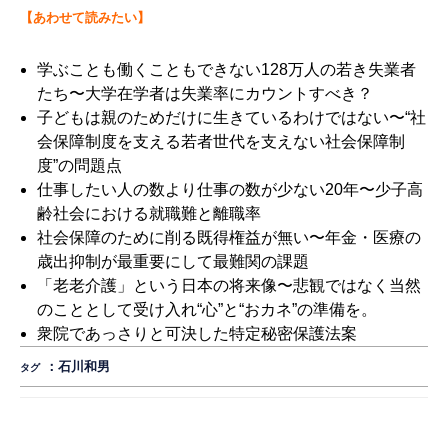
【あわせて読みたい】
学ぶことも働くこともできない128万人の若き失業者
たち〜大学在学者は失業率にカウントすべき？
子どもは親のためだけに生きているわけではない〜“社
会保障制度を支える若者世代を支えない社会保障制
度”の問題点
仕事したい人の数より仕事の数が少ない20年〜少子高
齢社会における就職難と離職率
社会保障のために削る既得権益が無い〜年金・医療の
歳出抑制が最重要にして最難関の課題
「老老介護」という日本の将来像〜悲観ではなく当然
のこととして受け入れ“心”と“おカネ”の準備を。
衆院であっさりと可決した特定秘密保護法案
：
石川和男
タグ