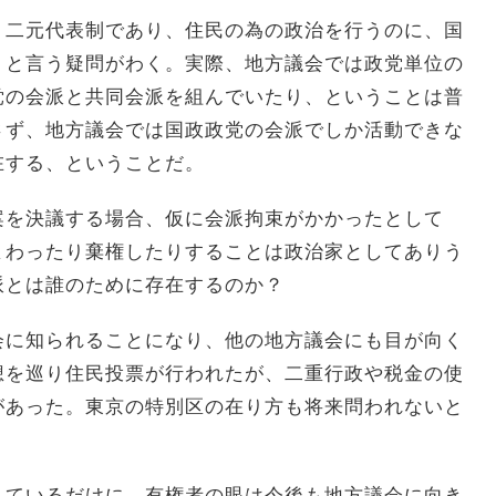
う二元代表制であり、住民の為の政治を行うのに、国
、と言う疑問がわく。実際、地方議会では政党単位の
党の会派と共同会派を組んでいたり、ということは普
さず、地方議会では国政政党の会派でしか活動できな
在する、ということだ。
案を決議する場合、仮に会派拘束がかかったとして
まわったり棄権したりすることは政治家としてありう
派とは誰のために存在するのか？
会に知られることになり、他の地方議会にも目が向く
想を巡り住民投票が行われたが、二重行政や税金の使
があった。東京の特別区の在り方も将来問われないと
しているだけに、有権者の眼は今後も地方議会に向き