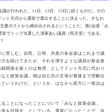
会議が行われた。11日、13日、15日に続くものだ。その
ドント方式から選挙で選出することに決まった。すなわ
の主要ポストから締め出されるということだ。第2会派「み
の選挙でトップ当選した清家あい議員（民主党）である。
？
解に苦しむ。自民、公明、共産の各会派はこれまで議
努力を続けてきたが、それを壊すような議員が新会派
信頼関係を築くのは無理、としてドント方式に代わり
みなと政策会議」側は自公共の主張が最後まで理解出
たというわけだ。というか、はなから双方に一致点は
れることになったことについて「みなと政策会議」
会派を目指す、としている。選挙になったことで、自