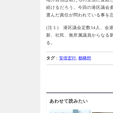
続けるだろう。今回の港区議会
選んだ責任が問われている事を
(
注１
)
港区議会定数
34
人、会
新、社民、無所属議員からなる
る。
タグ
：
安倍宏行
,
都構想
あわせて読みたい