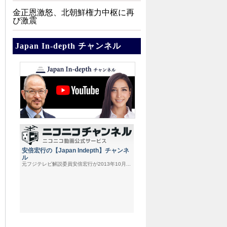
金正恩激怒、北朝鮮権力中枢に再
び激震
Japan In-depth チャンネル