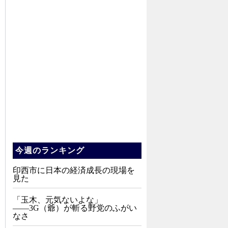
今週のランキング
印西市に日本の経済成長の現場を
見た
「玉木、元気ないよな」
――3G（爺）が斬る野党のふがい
なさ