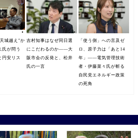
天城越え”か
吉村知事はなぜ同日選
「使う側」への言及ゼ
久氏が問う
にこだわるのか――大
ロ、原子力は「あと14
と円安リス
阪市会の反発と、松井
年」――電気管理技術
氏の一言
者・伊藤菜々氏が斬る
自民党エネルギー政策
の死角