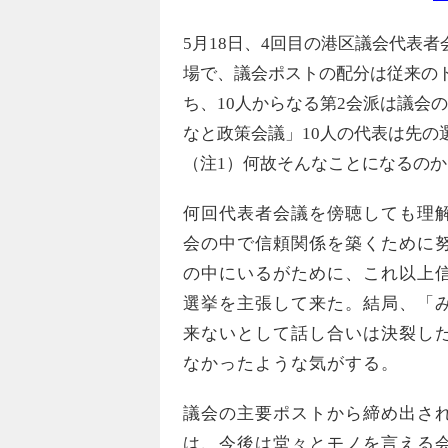
5月18日、4回目の港区議会代表者
場で、議会ポストの配分は従来の
ち、10人からなる第2会派は議会
なと政策会議」10人の代表は先
（注1）何故そんなことになるのか
何回代表者会議を傍聴しても理
会の中で信頼関係を築くために
の中にいるがために、これ以上
選挙を主張して来た。結局、「
来ないとして話し合いは決裂し
なかったような気がする。
議会の主要ポストから締め出さ
は、今後は堂々とモノを言える