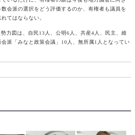
多数会派の選択をどう評価するのか、有権者も議員を
忘れてはならない。
派勢力図は、自民
13
人、公明
6
人、
共産
4
人、民主、維
新会派「
みなと政策会議」
10
人、無所属
1
人となってい