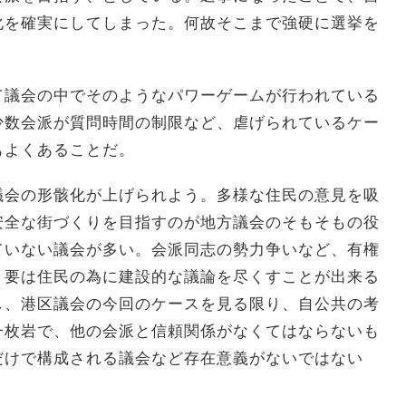
化を確実にしてしまった。何故そこまで強硬に選挙を
て議会の中でそのようなパワーゲームが行われている
少数会派が質問時間の制限など、虐げられているケー
もよくあることだ。
議会の形骸化が上げられよう。多様な住民の意見を吸
安全な街づくりを目指すのが地方議会のそもそもの役
ていない議会が多い。会派同志の勢力争いなど、有権
。要は住民の為に建設的な議論を尽くすことが出来る
し、港区議会の今回のケースを見る限り、自公共の考
一枚岩で、他の会派と信頼関係がなくてはならないも
だけで構成される議会など存在意義がないではない