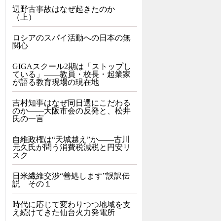
辺野古事故はなぜ起きたのか
（上）
ロシアのスパイ活動への日本の無
関心
GIGAスクール2期は「ストップし
ている」——教員・校長・起業家
が語る教育現場の現在地
吉村知事はなぜ同日選にこだわる
のか――大阪市会の反発と、松井
氏の一言
自維政権は“天城越え”か――古川
元久氏が問う消費税減税と円安リ
スク
日米繊維交渉“善処します”誤訳伝
説 その１
時代に応じて変わりつつ地域を支
え続けてきた仙台火力発電所