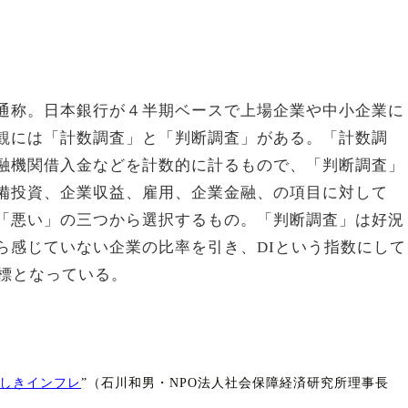
通称。日本銀行が４半期ベースで上場企業や中小企業に
観には「計数調査」と「判断調査」がある。「計数調
融機関借入金などを計数的に計るもので、「判断調査」
備投資、企業収益、雇用、企業金融、の項目に対して
「悪い」の三つから選択するもの。「判断調査」は好況
ら感じていない企業の比率を引き、DIという指数にして
指標となっている。
悪しきインフレ
”（石川和男・NPO法人社会保障経済研究所理事長