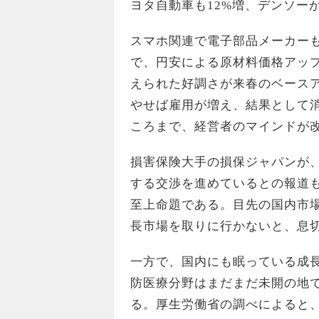
ヨタ自動車も12%増、デンソー
スマホ関連で電子部品メーカー
で、円安による原材料価格アッ
えられた好調さが来春のベース
やせば雇用が増え、結果として
ころまで、経営者のマインドが
損害保険大手の損保ジャパンが
する交渉を進めているとの報道
至上命題である。目先の国内市
長市場を取りに行かないと、息
一方で、国内にも眠っている成
防医療分野はまだまだ未開の地
る。厚生労働省の調べによると、4