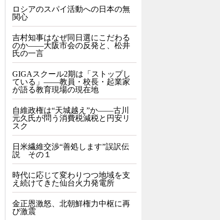
ロシアのスパイ活動への日本の無
関心
吉村知事はなぜ同日選にこだわる
のか――大阪市会の反発と、松井
氏の一言
GIGAスクール2期は「ストップし
ている」——教員・校長・起業家
が語る教育現場の現在地
自維政権は“天城越え”か――古川
元久氏が問う消費税減税と円安リ
スク
日米繊維交渉“善処します”誤訳伝
説 その１
時代に応じて変わりつつ地域を支
え続けてきた仙台火力発電所
金正恩激怒、北朝鮮権力中枢に再
び激震