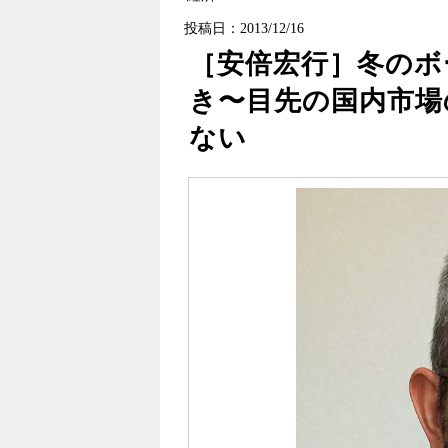
投稿日：2013/12/16
［安倍宏行］冬のボ
き〜目先の国内市場
ない