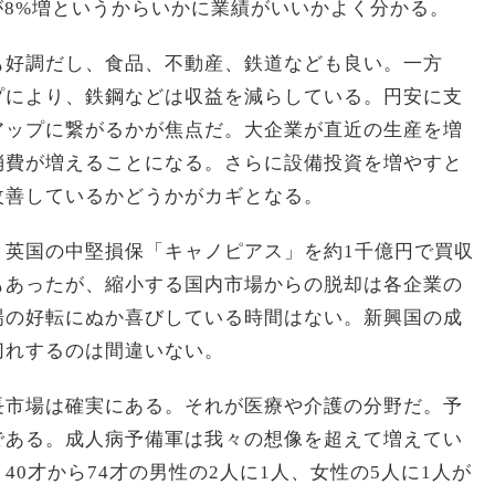
が8%増というからいかに業績がいいかよく分かる。
も好調だし、食品、不動産、鉄道なども良い。一方
プにより、鉄鋼などは収益を減らしている。円安に支
アップに繋がるかが焦点だ。大企業が直近の生産を増
消費が増えることになる。さらに設備投資を増やすと
改善しているかどうかがカギとなる。
、英国の中堅損保「キャノピアス」を約1千億円で買収
もあったが、縮小する国内市場からの脱却は各企業の
場の好転にぬか喜びしている時間はない。新興国の成
切れするのは間違いない。
長市場は確実にある。それが医療や介護の分野だ。予
である。成人病予備軍は我々の想像を超えて増えてい
0才から74才の男性の2人に1人、女性の5人に1人が