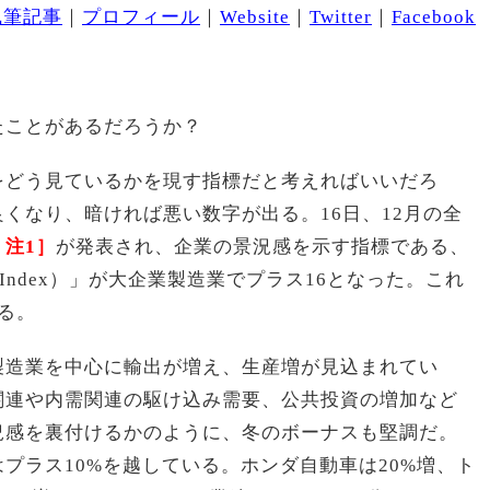
執筆記事
｜
プロフィール
｜
Website
｜
Twitter
｜
Facebook
たことがあるだろうか？
をどう見ているかを現す指標だと考えればいいだろ
くなり、暗ければ悪い数字が出る。16日、12月の全
：注1］
が発表され、企業の景況感を示す指標である、
on Index）」が大企業製造業でプラス16となった。これ
る。
製造業を中心に輸出が増え、生産増が見込まれてい
関連や内需関連の駆け込み需要、公共投資の増加など
況感を裏付けるかのように、冬のボーナスも堅調だ。
プラス10%を越している。ホンダ自動車は20%増、ト