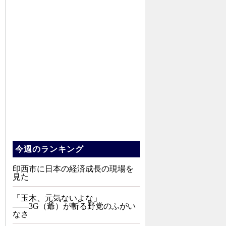
今週のランキング
印西市に日本の経済成長の現場を
見た
「玉木、元気ないよな」
――3G（爺）が斬る野党のふがい
なさ