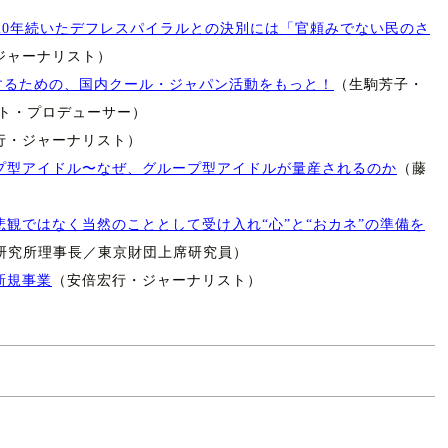
〜20年続いたデフレスパイラルとの決別には「官頼みでない民のさ
ジャーナリスト）
識するための、国内クール・ジャパン活動をもっと！
（生駒芳子・
ート・プロデューサー）
行・ジャーナリスト）
プ型アイドル〜なぜ、グループ型アイドルが量産されるのか
（藤
観ではなく当然のこととして受け入れ“心”と“おカネ”の準備を
研究所理事長／東京財団上席研究員）
新規事業
（安倍宏行・ジャーナリスト）