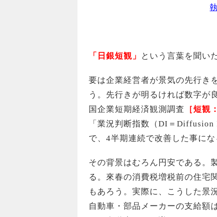
「日銀短観」
という言葉を聞い
要は企業経営者が景気の先行き
う。先行きが明るければ数字が良
国企業短期経済観測調査
［
短
観
「業況判断指数（DI＝Diffusi
で、4半期連続で改善した事にな
その背景はむろん円安である。
る。來春の消費税増税前の住宅
もあろう。実際に、こうした景
自動車・部品メーカーの支給額は