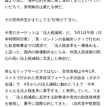
論より先に、海外公約を盾に推し進めてきたといってい
いだろう。原発輸出は最たる例だ。
その安倍外交がまたしても“仕掛けて”きた。
今度のターゲットは「法人税減税」だ。 5月1日午前（日
本時間同日夜）、英・ロンドンの金融街シティで行われ
た歓迎晩餐会での講演で、「法人税改革を一層進める」
と語った。国内の株価動向をにらみ、外国人投資家の関
心の高い法人税減税に言及した格好だ。
単なるリップサービスではない。安倍首相は今年1月、
スイスで行われた世界経済フォーラム年次総会（ダボス
会議）で、4月からの法人減税に触れたうえで「今年、
さらなる法人税改革に着手する」と表明していた。つま
り、「法人税減税に反対する財務省や党内の財政規律派
を無視し、勝手に国際公約してきた」（自民党中堅衆院