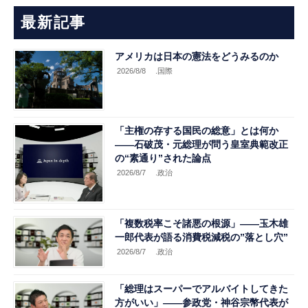
最新記事
アメリカは日本の憲法をどうみるのか
2026/8/8
.国際
「主権の存する国民の総意」とは何か
――石破茂・元総理が問う皇室典範改正
の“素通り”された論点
2026/8/7
.政治
「複数税率こそ諸悪の根源」――玉木雄
一郎代表が語る消費税減税の”落とし穴”
2026/8/7
.政治
「総理はスーパーでアルバイトしてきた
方がいい」――参政党・神谷宗幣代表が