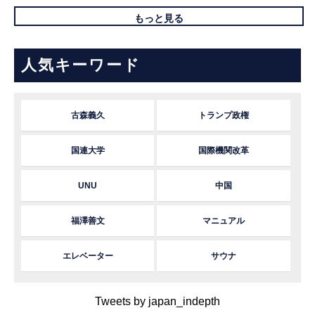
もっと見る
人気キーワード
古森義久
トランプ政権
国連大学
国際機関改革
UNU
中国
福澤善文
マニュアル
エレベーター
サウナ
Tweets by japan_indepth