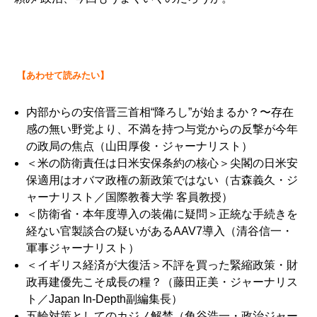
【あわせて読みたい】
内部からの安倍晋三首相“降ろし”が始まるか？〜存在
感の無い野党より、不満を持つ与党からの反撃が今年
の政局の焦点
（山田厚俊・ジャーナリスト）
＜米の防衛責任は日米安保条約の核心＞尖閣の日米安
保適用はオバマ政権の新政策ではない
（古森義久・ジ
ャーナリスト／国際教養大学 客員教授）
＜防衛省・本年度導入の装備に疑問＞正統な手続きを
経ない官製談合の疑いがあるAAV7導入
（清谷信一・
軍事ジャーナリスト）
＜イギリス経済が大復活＞不評を買った緊縮政策・財
政再建優先こそ成長の糧？
（藤田正美・ジャーナリス
ト／Japan In-Depth副編集長）
五輪対策としてのカジノ解禁
（角谷浩一・政治ジャー