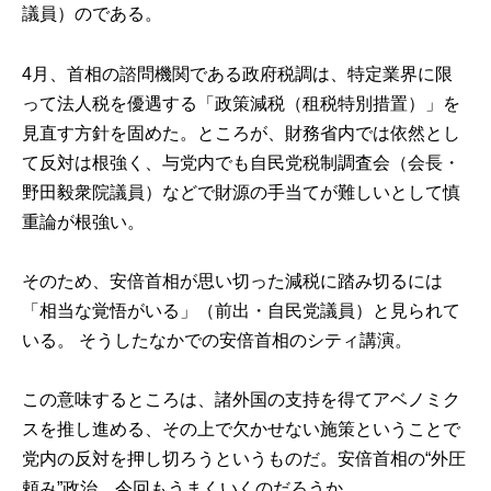
議員）のである。
4月、首相の諮問機関である政府税調は、特定業界に限
って法人税を優遇する「政策減税（租税特別措置）」を
見直す方針を固めた。ところが、財務省内では依然とし
て反対は根強く、与党内でも自民党税制調査会（会長・
野田毅衆院議員）などで財源の手当てが難しいとして慎
重論が根強い。
そのため、安倍首相が思い切った減税に踏み切るには
「相当な覚悟がいる」（前出・自民党議員）と見られて
いる。 そうしたなかでの安倍首相のシティ講演。
この意味するところは、諸外国の支持を得てアベノミク
スを推し進める、その上で欠かせない施策ということで
党内の反対を押し切ろうというものだ。安倍首相の“外圧
頼み”政治、今回もうまくいくのだろうか。