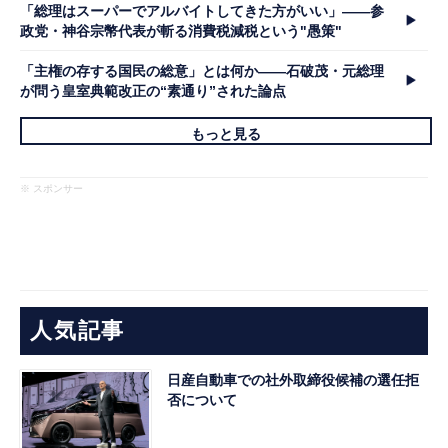
「総理はスーパーでアルバイトしてきた方がいい」――参
政党・神谷宗幣代表が斬る消費税減税という"愚策"
「主権の存する国民の総意」とは何か――石破茂・元総理
が問う皇室典範改正の“素通り”された論点
もっと見る
※ スポンサー
人気記事
日産自動車での社外取締役候補の選任拒
否について