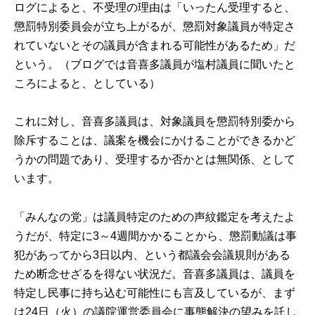
ログによると、不受理の理由は「いったん受理すると、
懲罰特別委員会が立ち上がるが、懲罰対象議員が特定さ
れていないとその議員が含まれる可能性があるため」だ
という。（ブログでは音喜多議員が塩村議員に聞いたと
ころによると、としている）
これに対し、音喜多議員は、対象議員を懲罰特別委から
除斥することは、議案を機会にかけることができるかど
うかの問題であり、受理するか否かとは無関係、として
います。
「みんなの党」は議員特定のための声紋鑑定を考えたよ
うだが、特定に3～4週間かかることから、懲罰動議は事
犯があってから3日以内、という都議会会議規則がある
ため断念せざるを得ない状況だ。音喜多議員は、議員を
特定し民事に持ち込む可能性にも言及しているが、まず
は24日（火）の議院運営委員会に事態解決の望みを託し