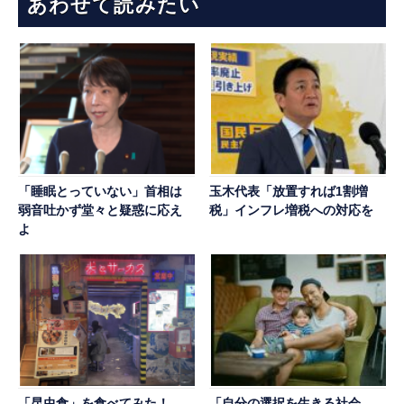
あわせて読みたい
「睡眠とっていない」首相は
玉木代表「放置すれば1割増
弱音吐かず堂々と疑惑に応え
税」インフレ増税への対応を
よ
「昆虫食」を食べてみた！
「自分の選択を生きる社会