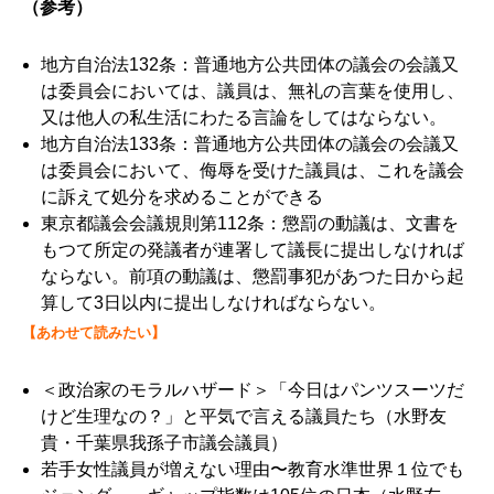
（参考）
地方自治法132条：普通地方公共団体の議会の会議又
は委員会においては、議員は、無礼の言葉を使用し、
又は他人の私生活にわたる言論をしてはならない。
地方自治法133条：普通地方公共団体の議会の会議又
は委員会において、侮辱を受けた議員は、これを議会
に訴えて処分を求めることができる
東京都議会会議規則第112条：懲罰の動議は、文書を
もつて所定の発議者が連署して議長に提出しなければ
ならない。前項の動議は、懲罰事犯があつた日から起
算して3日以内に提出しなければならない。
【あわせて読みたい】
＜政治家のモラルハザード＞「今日はパンツスーツだ
けど生理なの？」と平気で言える議員たち
（水野友
貴・千葉県我孫子市議会議員）
若手女性議員が増えない理由〜教育水準世界１位でも