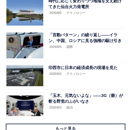
時代に応じて変わりつつ地域を支え続け
てきた仙台火力発電所
2026/8/5
.テクノロジー
「言動パターン」の繰り返し――イラ
ン、中国、ロシアに見る強権の駆け引き
2026/8/5
.国際
印西市に日本の経済成長の現場を見た
2026/8/5
.テクノロジー
「玉木、元気ないよな」――3G（爺）が
斬る野党のふがいなさ
2026/8/3
.政治
もっと見る