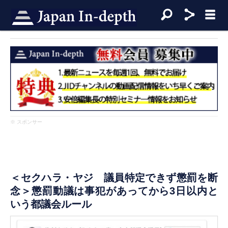
※ スポンサー
＜セクハラ・ヤジ 議員特定できず懲罰を断
念＞懲罰動議は事犯があってから3日以内と
いう都議会ルール