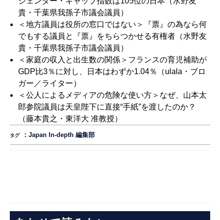
ジェンダー・ギャップ指数は105位の日本
（水野友
貴・千葉県我孫子市議会議員）
＜地方議員は役所の窓口ではない＞『票』の為なら何
でもする議員と『票』をちらつかせる有権者
（水野友
貴・千葉県我孫子市議会議員）
＜家庭の収入と出生数の関係＞フランスの育児補助が
GDP比3％に対し、日本はわずか1.04％
（ulala・ブロ
ガー／ライター）
＜公人によるメディアの危険な使い方＞なぜ、山本太
郎参院議員は天皇陛下に直接“手紙”を渡したのか？
（藤本貴之・東洋大 准教授）
：
Japan In-depth 編集部
タグ