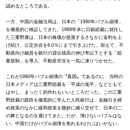
認めるところである。
一方、中国の金融当局は、日本の「1990年バブル崩壊」
を徹底的に検証してきた。1989年末に日銀総裁に就任し
た三重野康は、日本の株価が急落するさなかに金利を上
げ続け、公定歩合を6.0％にまで引き上げた。加えて、不
動産向け融資を銀行の貸出残高の伸び率以下とする「総
量規制」を導入、不動産市況を一気に凍りつかせた。
これが1990年バブル崩壊の〝真因〟であるのに、当時の
日本メディアは三重野総裁を「平成の鬼平」などともて
はやし、まったく的外れもいいところだった。この三重
野総裁の蹉跌を徹底的に学んだ人民銀行は、金融引き締
め政策のなかに緩和政策を微妙に織り交ぜて、日本の二
の舞となるのを避けてきた。だが、弾けないバブルはな
い。中国だけがバブル崩壊を免れるわけにはいかない。