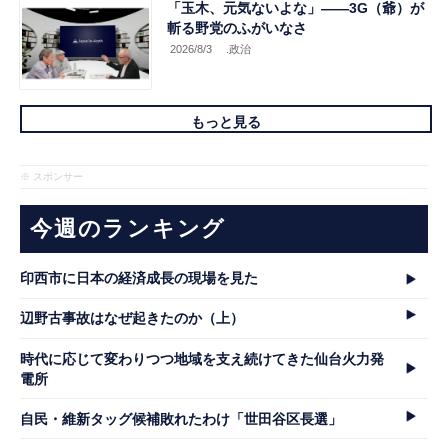
「玉木、元気ないよな」――3G（爺）が
斬る野党のふがいなさ
2026/8/3
.政治
もっと見る
※ スポンサー
今週のランキング
印西市に日本の経済成長の現場を見た
辺野古事故はなぜ起きたのか（上）
時代に応じて変わりつつ地域を支え続けてきた仙台火力発
電所
自民・維新タッグ候補敗れたわけ「世田谷区長選」