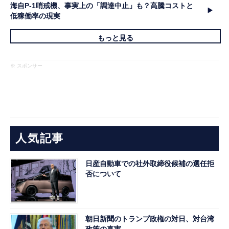
海自P-1哨戒機、事実上の「調達中止」も？高騰コストと
低稼働率の現実
もっと見る
※ スポンサー
人気記事
日産自動車での社外取締役候補の選任拒
否について
朝日新聞のトランプ政権の対日、対台湾