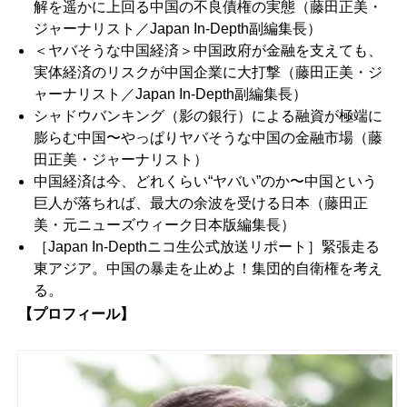
解を遥かに上回る中国の不良債権の実態
（藤田正美・
ジャーナリスト／Japan In-Depth副編集長）
＜ヤバそうな中国経済＞中国政府が金融を支えても、
実体経済のリスクが中国企業に大打撃
（藤田正美・ジ
ャーナリスト／Japan In-Depth副編集長）
シャドウバンキング（影の銀行）による融資が極端に
膨らむ中国〜やっぱりヤバそうな中国の金融市場
（藤
田正美・ジャーナリスト）
中国経済は今、どれくらい“ヤバい”のか〜中国という
巨人が落ちれば、最大の余波を受ける日本
（藤田正
美・元ニューズウィーク日本版編集長）
［Japan In-Depthニコ生公式放送リポート］緊張走る
東アジア。中国の暴走を止めよ！集団的自衛権を考え
る。
【プロフィール】