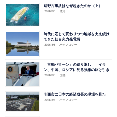
辺野古事故はなぜ起きたのか（上）
2026/8/6
.政治
時代に応じて変わりつつ地域を支え続け
てきた仙台火力発電所
2026/8/5
.テクノロジー
「言動パターン」の繰り返し――イラ
ン、中国、ロシアに見る強権の駆け引き
2026/8/5
.国際
印西市に日本の経済成長の現場を見た
2026/8/5
.テクノロジー