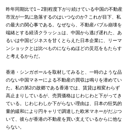
昨年同期比で1～2割程度下がり続けている中国の不動産
市況が一気に急落するのはいつなのか? これが目下、私
の最大の関心事である。なぜなら、不動産バブル崩壊を
端緒とする経済クラッシュは、中国から逃げ遅れた、あ
るいは中国ビジネスを甘くとらえた日本企業に、リーマ
ンショックとは比べものにならぬほどの災厄をもたらす
と考えるからだ。
香港・シンガポールを取材してみると、一時のような品
のない中国マネーによる不動産の買収は鳴りを潜めてい
た。私の第2の故郷である香港では、賃貸は相変わらず
高止まりしているが、売買価格はじわじわと下がってき
ている。じわじわしか下がらない理由は、日本の狂気的
量的緩和により円キャリで調達した欧米マネーがだぶつ
いて、彼らが香港の不動産を買い支えているからに他な
らない。