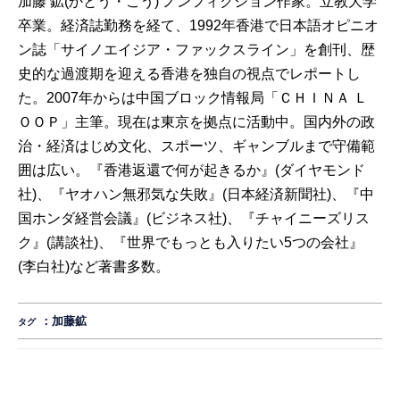
加藤 鉱(かとう・こう) ノンフィクション作家。立教大学
卒業。経済誌勤務を経て、1992年香港で日本語オピニオ
ン誌「サイノエイジア・ファックスライン」を創刊、歴
史的な過渡期を迎える香港を独自の視点でレポートし
た。2007年からは中国ブロック情報局「ＣＨＩＮＡ Ｌ
ＯＯＰ」主筆。現在は東京を拠点に活動中。国内外の政
治・経済はじめ文化、スポーツ、ギャンブルまで守備範
囲は広い。『香港返還で何が起きるか』(ダイヤモンド
社)、『ヤオハン無邪気な失敗』(日本経済新聞社)、『中
国ホンダ経営会議』(ビジネス社)、『チャイニーズリス
ク』(講談社)、『世界でもっとも入りたい5つの会社』
(李白社)など著書多数。
：
加藤鉱
タグ