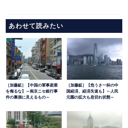
あわせて読みたい
［加藤鉱］【中国の軍事産業
［加藤鉱］【危うさ一杯の中
を侮るな】～南京ニセ銀行事
国経済、経済失速も】～人民
件の裏側に見えるもの～
元圏の拡大も息切れ状態～