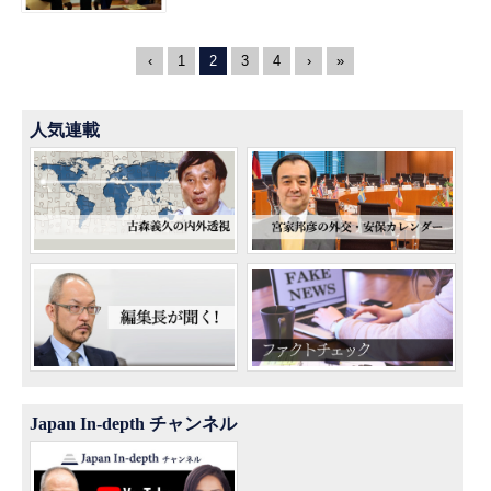
‹
1
2
3
4
›
»
人気連載
Japan In-depth チャンネル