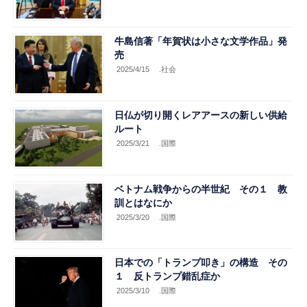
牛島信著「年賀状は小さな文学作品」発
売
2025/4/15
.社会
日仏が切り開くレアアースの新しい供給
ルート
2025/3/21
.国際
ベトナム戦争からの半世紀 その１ 教
訓とはなにか
2025/3/20
.国際
日本での「トランプ叩き」の構造 その
１ 反トランプ錯乱症か
2025/3/10
.国際