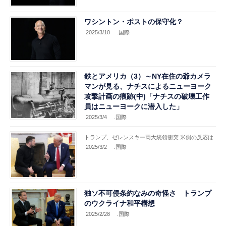
ワシントン・ポストの保守化？
2025/3/10
.国際
鉄とアメリカ（3）～NY在住の爺カメラ
マンが見る、ナチスによるニューヨーク
攻撃計画の痕跡(中)「ナチスの破壊工作
員はニューヨークに潜入した」
2025/3/4
.国際
トランプ、ゼレンスキー両大統領衝突 米側の反応は
2025/3/2
.国際
独ソ不可侵条約なみの奇怪さ トランプ
のウクライナ和平構想
2025/2/28
.国際