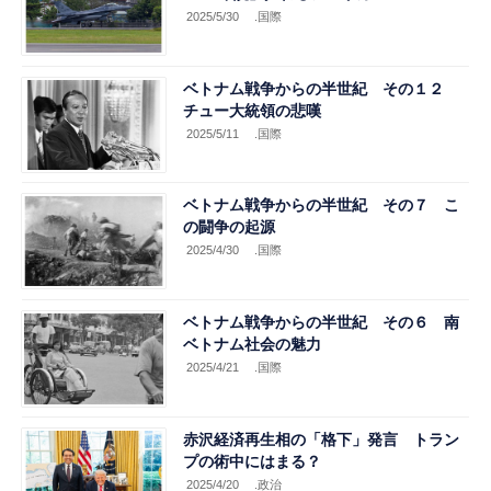
2025/5/30
.国際
ベトナム戦争からの半世紀 その１２
チュー大統領の悲嘆
2025/5/11
.国際
ベトナム戦争からの半世紀 その７ こ
の闘争の起源
2025/4/30
.国際
ベトナム戦争からの半世紀 その６ 南
ベトナム社会の魅力
2025/4/21
.国際
赤沢経済再生相の「格下」発言 トラン
プの術中にはまる？
2025/4/20
.政治