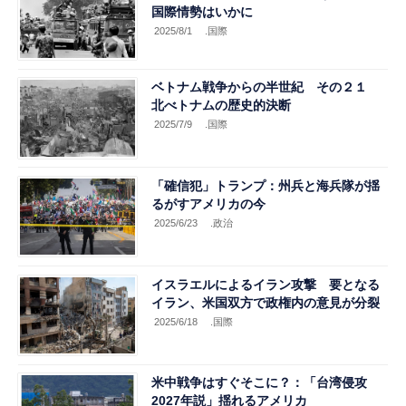
国際情勢はいかに
2025/8/1
.国際
ベトナム戦争からの半世紀 その２１
北べトナムの歴史的決断
2025/7/9
.国際
「確信犯」トランプ：州兵と海兵隊が揺
るがすアメリカの今
2025/6/23
.政治
イスラエルによるイラン攻撃 要となる
イラン、米国双方で政権内の意見が分裂
2025/6/18
.国際
米中戦争はすぐそこに？：「台湾侵攻
2027年説」揺れるアメリカ