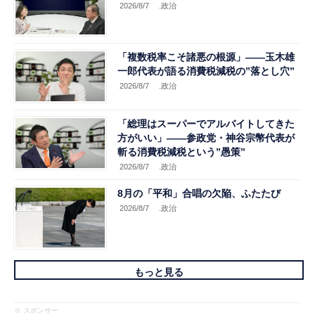
2026/8/7
.政治
「複数税率こそ諸悪の根源」――玉木雄
一郎代表が語る消費税減税の”落とし穴”
2026/8/7
.政治
「総理はスーパーでアルバイトしてきた
方がいい」――参政党・神谷宗幣代表が
斬る消費税減税という”愚策”
2026/8/7
.政治
8月の「平和」合唱の欠陥、ふたたび
2026/8/7
.政治
もっと見る
※ スポンサー