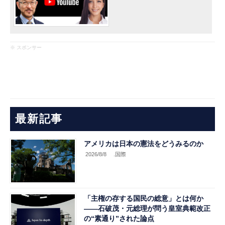
※ スポンサー
最新記事
アメリカは日本の憲法をどうみるのか
2026/8/8
.国際
「主権の存する国民の総意」とは何か
――石破茂・元総理が問う皇室典範改正
の“素通り”された論点