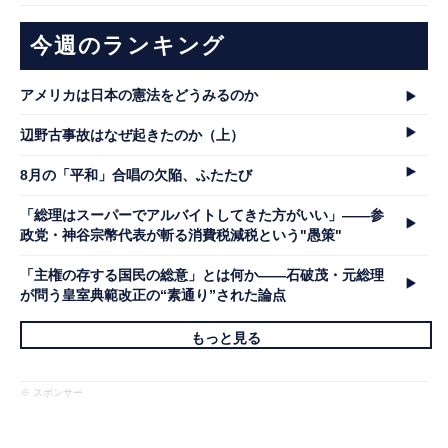
今週のランキング
アメリカは日本の憲法をどうみるのか
辺野古事故はなぜ起きたのか（上）
8月の「平和」合唱の欠陥、ふたたび
「総理はスーパーでアルバイトしてきた方がいい」――参
政党・神谷宗幣代表が斬る消費税減税という"愚策"
「主権の存する国民の総意」とは何か――石破茂・元総理
が問う皇室典範改正の“素通り”された論点
もっと見る
※ スポンサー