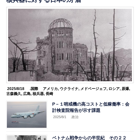
2025/8/18
.国際
アメリカ
,
ウクライナ
,
メドベージェフ
,
ロシア
,
原爆
,
古森義久
,
広島
,
核兵器
,
長崎
P－１哨戒機の高コストと低稼働率：会
計検査院報告が示す課題
2025/8/1
.政治
ベトナム戦争からの半世紀 その２２