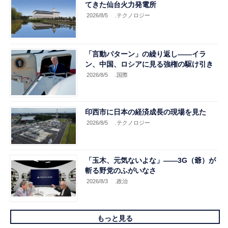
てきた仙台火力発電所
2026/8/5
.テクノロジー
「言動パターン」の繰り返し――イラ
ン、中国、ロシアに見る強権の駆け引き
2026/8/5
.国際
印西市に日本の経済成長の現場を見た
2026/8/5
.テクノロジー
「玉木、元気ないよな」――3G（爺）が
斬る野党のふがいなさ
2026/8/3
.政治
もっと見る