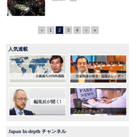
‹
1
2
3
4
›
»
人気連載
Japan In-depth チャンネル