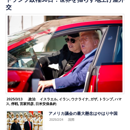
交
2025/3/13
.政治
イスラエル
,
イラン
,
ウクライナ
,
ガザ
,
トランプ
,
ハマ
ス
,
停戦
,
宮家邦彦
,
日米安保条約
アメリカ議会の最大懸念はやはり中国
2025/2/24
.国際