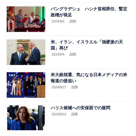
バングラデシュ ハシナ首相辞任、暫定
政権が発足
2024/9/4
.国際
米、イラン、イスラエル「強硬派の天
国」再び
2024/9/4
.国際
米大統領選、気になる日本メディアの米
報道の後追い
2024/8/27
.国際
ハリス候補への安保面での疑問
2024/8/22
.国際