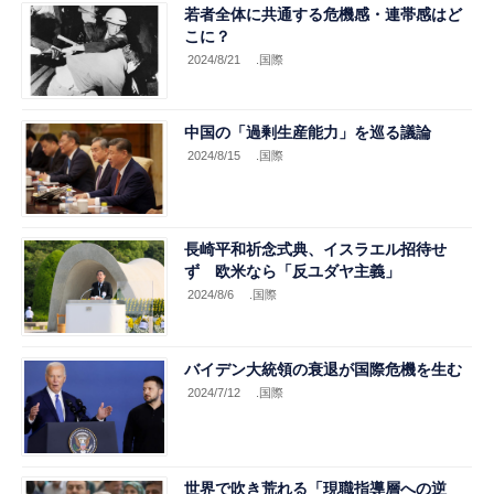
若者全体に共通する危機感・連帯感はど
こに？
2024/8/21
.国際
中国の「過剰生産能力」を巡る議論
2024/8/15
.国際
長崎平和祈念式典、イスラエル招待せ
ず 欧米なら「反ユダヤ主義」
2024/8/6
.国際
バイデン大統領の衰退が国際危機を生む
2024/7/12
.国際
世界で吹き荒れる「現職指導層への逆