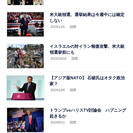
米大統領選、選挙結果は今週中には確定
しない
2024/11/5
.国際
イスラエルの対イラン報復攻撃、米大統
領選挙前にも
2024/10/16
.国際
【アジア版NATO】 石破氏はオタク政治
家？
2024/10/8
.国際
トランプvsハリスTV討論会 ハプニング
起きるか
2024/9/11
.国際