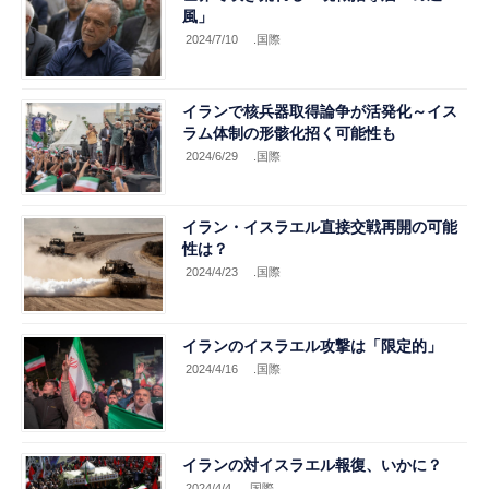
風」
2024/7/10
.国際
イランで核兵器取得論争が活発化～イス
ラム体制の形骸化招く可能性も
2024/6/29
.国際
イラン・イスラエル直接交戦再開の可能
性は？
2024/4/23
.国際
イランのイスラエル攻撃は「限定的」
2024/4/16
.国際
イランの対イスラエル報復、いかに？
2024/4/4
.国際