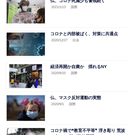
仏、コロナ死減少も警戒続く
2021/1/13
.国際
コロナと内部被ばく、対策に共通点
2020/12/27
.社会
経済再開か自粛か 揺れるNY
2020/9/10
.国際
仏、マスク反対運動の実態
2020/9/1
.国際
コロナ禍で❝教育不平等❞ 浮き彫り 荒波