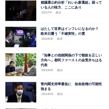
都議選公約分析「れいわ新選組」困って
いる人の味方、ここにあり
2021/7/4
.政治
はたして世界はインフレになるのか？
欧米日覆う「不確実性」の雲
2021/6/30
.経済
「知事との信頼関係の下で都政を正しい
方向へ」都民ファーストの会荒木ちはる
代表
2021/6/25
.政治
菅内閣支持率最低に 短命政権の可能性
強まる
2021/6/23
.政治