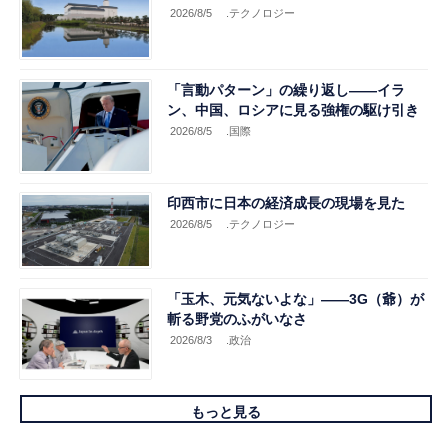
2026/8/5
.テクノロジー
「言動パターン」の繰り返し――イラ
ン、中国、ロシアに見る強権の駆け引き
2026/8/5
.国際
印西市に日本の経済成長の現場を見た
2026/8/5
.テクノロジー
「玉木、元気ないよな」――3G（爺）が
斬る野党のふがいなさ
2026/8/3
.政治
もっと見る