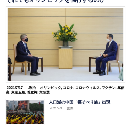
2021/7/17
.政治
オリンピック
,
コロナ
,
コロナウィルス
,
ワクチン
,
嶌信
彦
,
東京五輪
,
菅政権
,
衆院選
人口減の中国「寝そべり族」出現
2021/7/9
.国際