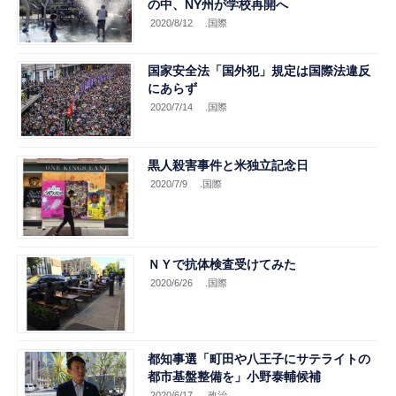
の中、NY州が学校再開へ
2020/8/12
.国際
国家安全法「国外犯」規定は国際法違反
にあらず
2020/7/14
.国際
黒人殺害事件と米独立記念日
2020/7/9
.国際
ＮＹで抗体検査受けてみた
2020/6/26
.国際
都知事選「町田や八王子にサテライトの
都市基盤整備を」小野泰輔候補
2020/6/17
.政治