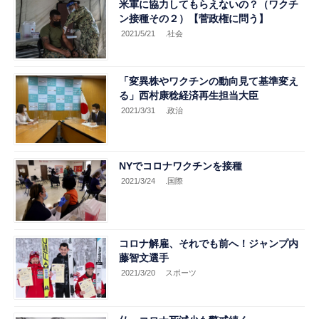
米軍に協力してもらえないの？（ワクチ
ン接種その２）【菅政権に問う】
2021/5/21
.社会
「変異株やワクチンの動向見て基準変え
る」西村康稔経済再生担当大臣
2021/3/31
.政治
NYでコロナワクチンを接種
2021/3/24
.国際
コロナ解雇、それでも前へ！ジャンプ内
藤智文選手
2021/3/20
スポーツ