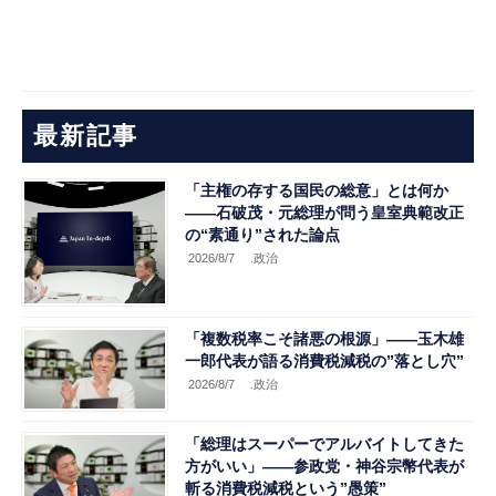
最新記事
「主権の存する国民の総意」とは何か
――石破茂・元総理が問う皇室典範改正
の“素通り”された論点
2026/8/7
.政治
「複数税率こそ諸悪の根源」――玉木雄
一郎代表が語る消費税減税の”落とし穴”
2026/8/7
.政治
「総理はスーパーでアルバイトしてきた
方がいい」――参政党・神谷宗幣代表が
斬る消費税減税という”愚策”