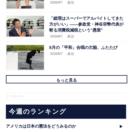
2026/8/7
.政治
「総理はスーパーでアルバイトしてきた
方がいい」――参政党・神谷宗幣代表が
斬る消費税減税という”愚策”
2026/8/7
.政治
8月の「平和」合唱の欠陥、ふたたび
2026/8/7
.政治
もっと見る
※ スポンサー
今週のランキング
アメリカは日本の憲法をどうみるのか