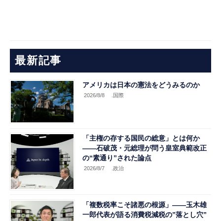
最新記事
アメリカは日本の憲法をどうみるのか
2026/8/8
.国際
「主権の存する国民の総意」とは何か
――石破茂・元総理が問う皇室典範改正
の“素通り”された論点
2026/8/7
.政治
「複数税率こそ諸悪の根源」――玉木雄
一郎代表が語る消費税減税の”落とし穴”