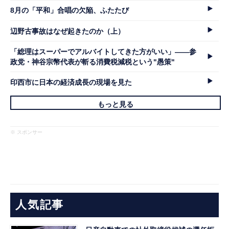
8月の「平和」合唱の欠陥、ふたたび
辺野古事故はなぜ起きたのか（上）
「総理はスーパーでアルバイトしてきた方がいい」――参
政党・神谷宗幣代表が斬る消費税減税という"愚策"
印西市に日本の経済成長の現場を見た
もっと見る
※ スポンサー
人気記事