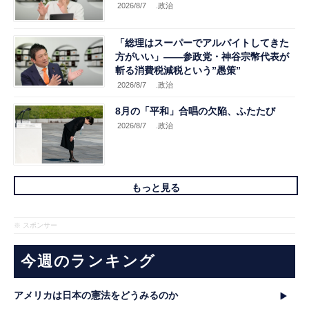
2026/8/7
.政治
「総理はスーパーでアルバイトしてきた
方がいい」――参政党・神谷宗幣代表が
斬る消費税減税という”愚策”
2026/8/7
.政治
8月の「平和」合唱の欠陥、ふたたび
2026/8/7
.政治
もっと見る
※ スポンサー
今週のランキング
アメリカは日本の憲法をどうみるのか