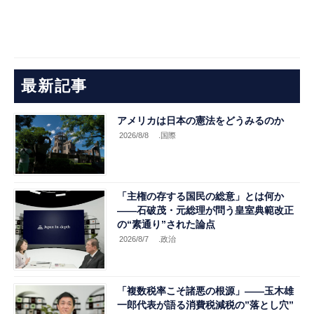
最新記事
アメリカは日本の憲法をどうみるのか
2026/8/8
.国際
「主権の存する国民の総意」とは何か
――石破茂・元総理が問う皇室典範改正
の“素通り”された論点
2026/8/7
.政治
「複数税率こそ諸悪の根源」――玉木雄
一郎代表が語る消費税減税の”落とし穴”