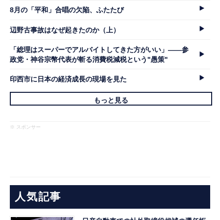
8月の「平和」合唱の欠陥、ふたたび
辺野古事故はなぜ起きたのか（上）
「総理はスーパーでアルバイトしてきた方がいい」――参
政党・神谷宗幣代表が斬る消費税減税という"愚策"
印西市に日本の経済成長の現場を見た
もっと見る
※ スポンサー
人気記事