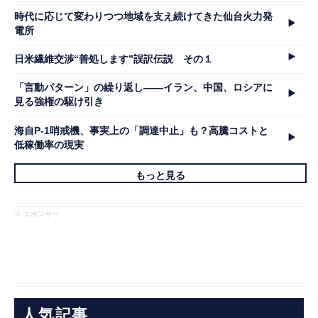
時代に応じて変わりつつ地域を支え続けてきた仙台火力発
電所
日米繊維交渉“善処します”誤訳伝説 その１
「言動パターン」の繰り返し――イラン、中国、ロシアに
見る強権の駆け引き
海自P-1哨戒機、事実上の「調達中止」も？高騰コストと
低稼働率の現実
もっと見る
※ スポンサー
人気記事