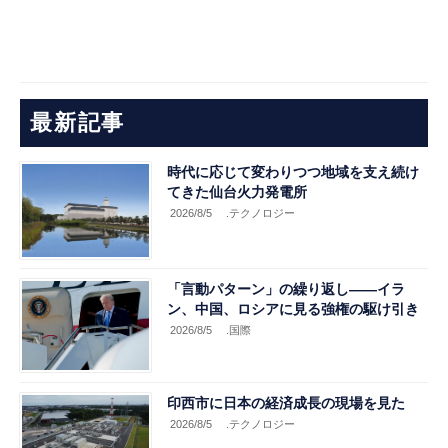
最新記事
時代に応じて変わりつつ地域を支え続け
てきた仙台火力発電所
2026/8/5
.テクノロジー
「言動パターン」の繰り返し――イラ
ン、中国、ロシアに見る強権の駆け引き
2026/8/5
.国際
印西市に日本の経済成長の現場を見た
2026/8/5
.テクノロジー