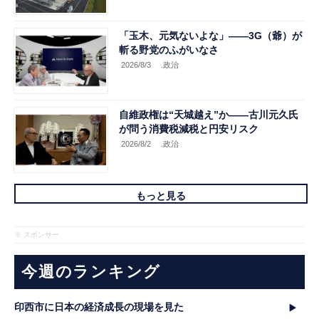
「玉木、元気ないよな」――3G（爺）が
斬る野党のふがいなさ
2026/8/3
.政治
自維政権は“天城越え”か――古川元久氏
が問う消費税減税と円安リスク
2026/8/2
.政治
もっと見る
※ スポンサー
今週のランキング
印西市に日本の経済成長の現場を見た