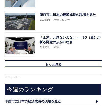
印西市に日本の経済成長の現場を見た
2026/8/5
.テクノロジー
「玉木、元気ないよな」――3G（爺）が
斬る野党のふがいなさ
2026/8/3
.政治
もっと見る
※ スポンサー
今週のランキング
印西市に日本の経済成長の現場を見た