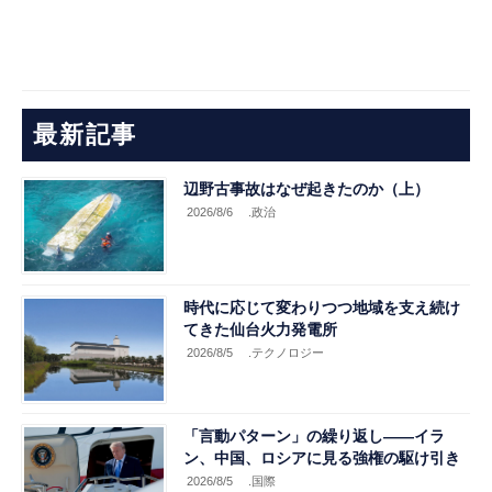
最新記事
辺野古事故はなぜ起きたのか（上）
2026/8/6
.政治
時代に応じて変わりつつ地域を支え続け
てきた仙台火力発電所
2026/8/5
.テクノロジー
「言動パターン」の繰り返し――イラ
ン、中国、ロシアに見る強権の駆け引き
2026/8/5
.国際