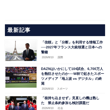
最新記事
「信頼」と「分断」を利用する情報工作
──2027年フランス大統領選と日本への
警鐘
2026/8/10
.国際
DAZNはいかにして104試合、6,700万人
を熱狂させたのか──W杯で起きたスポー
ツメディア「地上波 vs デジタル」の終
焉
2026/8/10
スポーツ
「核持ち込ませず」見直しの機は熟し
た 禁止条約参加も検討課題だ
2026/8/10
.社会