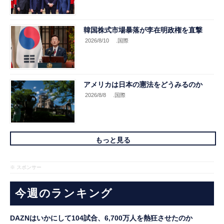
韓国株式市場暴落が李在明政権を直撃
2026/8/10
.国際
アメリカは日本の憲法をどうみるのか
2026/8/8
.国際
もっと見る
※ スポンサー
今週のランキング
DAZNはいかにして104試合、6,700万人を熱狂させたのか