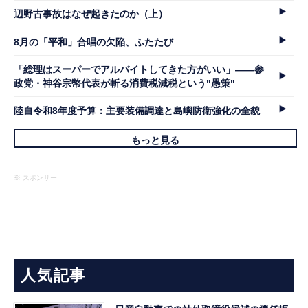
辺野古事故はなぜ起きたのか（上）
8月の「平和」合唱の欠陥、ふたたび
「総理はスーパーでアルバイトしてきた方がいい」――参
政党・神谷宗幣代表が斬る消費税減税という"愚策"
陸自令和8年度予算：主要装備調達と島嶼防衛強化の全貌
もっと見る
※ スポンサー
人気記事