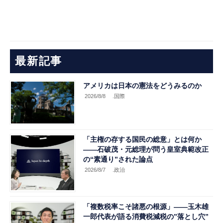
最新記事
アメリカは日本の憲法をどうみるのか
2026/8/8
.国際
「主権の存する国民の総意」とは何か
――石破茂・元総理が問う皇室典範改正
の“素通り”された論点
2026/8/7
.政治
「複数税率こそ諸悪の根源」――玉木雄
一郎代表が語る消費税減税の”落とし穴”