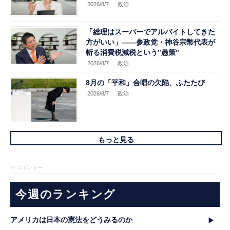
2026/8/7
.政治
「総理はスーパーでアルバイトしてきた
方がいい」――参政党・神谷宗幣代表が
斬る消費税減税という”愚策”
2026/8/7
.政治
8月の「平和」合唱の欠陥、ふたたび
2026/8/7
.政治
もっと見る
※ スポンサー
今週のランキング
アメリカは日本の憲法をどうみるのか