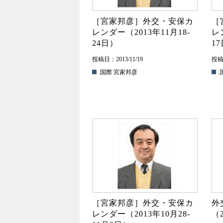
［宮家邦彦］外交・安保カ
［
レンダー（2013年11月18-
レ
24日）
1
投稿日：2013/11/19
投稿日
.国際
宮家邦彦
.
［宮家邦彦］外交・安保カ
外
レンダー（2013年10月28-
（2