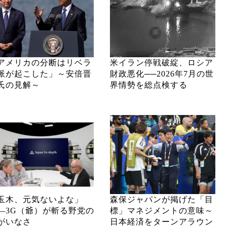
アメリカの分断はリベラ
米イラン停戦破綻、ロシア
派が起こした」～安倍晋
財政悪化──2026年7月の世
氏の見解～
界情勢を総点検する
玉木、元気ないよな」
森保ジャパンが掲げた「目
―3G（爺）が斬る野党の
標」マネジメントの意味～
がいなさ
日本経済をターンアラウン