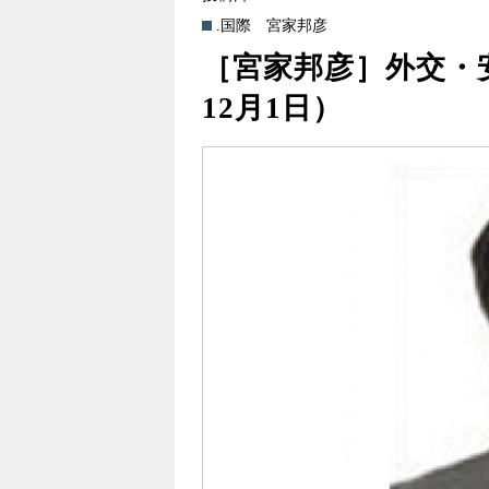
.国際
宮家邦彦
［宮家邦彦］外交・安保
12月1日）