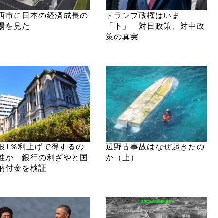
西市に日本の経済成長の
トランプ政権はいま
場を見た
「下」 対日政策、対中政
策の真実
銀1％利上げで得するの
辺野古事故はなぜ起きたの
誰か 銀行の利ざやと国
か（上）
納付金を検証