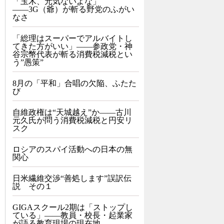
「玉木、元気ないよな」
――3G（爺）が斬る野党のふがい
なさ
「総理はスーパーでアルバイトし
てきた方がいい」――参政党・神
谷宗幣代表が斬る消費税減税とい
う”愚策”
8月の「平和」合唱の欠陥、ふたた
び
自維政権は“天城越え”か――古川
元久氏が問う消費税減税と円安リ
スク
ロシアのスパイ活動への日本の無
関心
日米繊維交渉“善処します”誤訳伝
説 その１
GIGAスクール2期は「ストップし
ている」——教員・校長・起業家
が語る教育現場の現在地