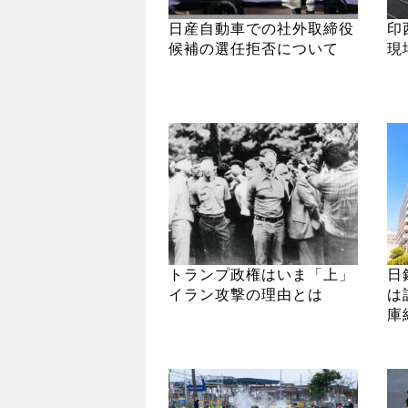
日産自動車での社外取締役
印
候補の選任拒否について
現
トランプ政権はいま「上」
日
イラン攻撃の理由とは
は
庫