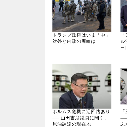
トランプ政権はいま「中」
「
対外と内政の両輪は
ル
三
ホルムズ危機に迂回路あり
「
── 山田吉彦議員に聞く、
―
原油調達の現在地
ふ