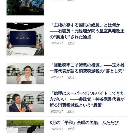
「主権の存する国民の総意」とは何か
――石破茂・元総理が問う皇室典範改正
の“素通り”された論点
2026/8/7
.政治
「複数税率こそ諸悪の根源」――玉木雄
一郎代表が語る消費税減税の”落とし穴”
2026/8/7
.政治
「総理はスーパーでアルバイトしてきた
方がいい」――参政党・神谷宗幣代表が
斬る消費税減税という”愚策”
2026/8/7
.政治
8月の「平和」合唱の欠陥、ふたたび
2026/8/7
.政治