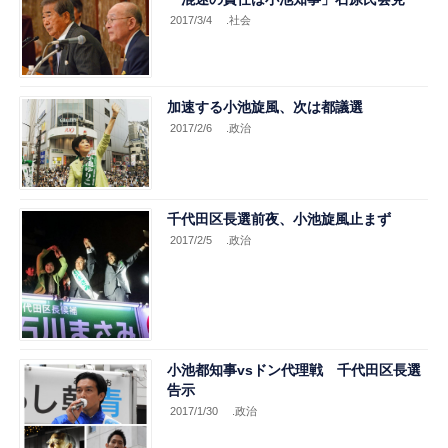
2017/3/4
.社会
加速する小池旋風、次は都議選
2017/2/6
.政治
千代田区長選前夜、小池旋風止まず
2017/2/5
.政治
小池都知事vsドン代理戦 千代田区長選
告示
2017/1/30
.政治