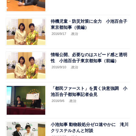
待機児童・防災対策に全力 小池百合子
東京都知事（後編）
2016/9/17
.政治
情報公開、必要なのはスピード感と透明
性 小池百合子東京都知事（前編）
2016/9/10
.政治
「都民ファースト」を貫く決意強調 小
池百合子都知事記者会見
2016/9/6
.政治
小池知事 動物殺処分ゼロ速やかに 滝川
クリステルさんと対談