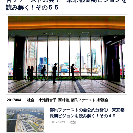
読み解く！その５５
2017/8/4
.社会
小池百合子
,
西村健
,
都民ファースト
,
都議会
都民ファーストの会公約分析① 東京都
長期ビジョンを読み解く！その４９
2017/6/29
.政治