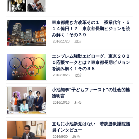
東京都働き方改革その１ 残業代年・５
１４億円！？ 東京都長期ビジョンを読
み解く！その３９
2016/11/23
.政治
エンブレム騒動エピローグ、東京２０２
０応援マークとは？東京都長期ビジョン
を読み解く！その３８
2016/10/26
.政治
小池知事“子どもファースト”の社会的擁
護明言
2016/10/16
.社会
直ちに小池新党はない 若狭勝衆議院議
員インタビュー
2016/9/30
.政治