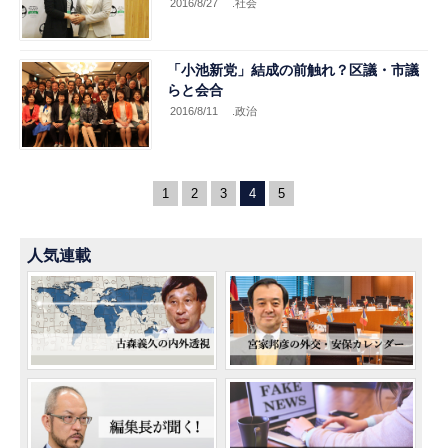
2016/8/27
.社会
「小池新党」結成の前触れ？区議・市議
らと会合
2016/8/11
.政治
1
2
3
4
5
人気連載