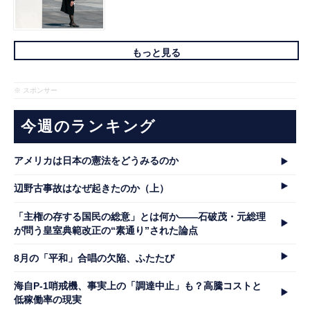
もっと見る
※ スポンサー
今週のランキング
アメリカは日本の憲法をどうみるのか
辺野古事故はなぜ起きたのか（上）
「主権の存する国民の総意」とは何か――石破茂・元総理
が問う皇室典範改正の“素通り”された論点
8月の「平和」合唱の欠陥、ふたたび
海自P-1哨戒機、事実上の「調達中止」も？高騰コストと
低稼働率の現実