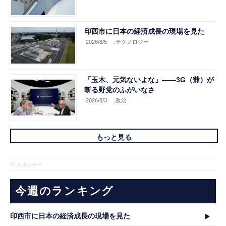
印西市に日本の経済成長の現場を見た
2026/8/5
.テクノロジー
「玉木、元気ないよな」――3G（爺）が
斬る野党のふがいなさ
2026/8/3
.政治
もっと見る
※ スポンサー
今週のランキング
印西市に日本の経済成長の現場を見た