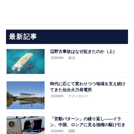
最新記事
辺野古事故はなぜ起きたのか（上）
2026/8/6
.政治
時代に応じて変わりつつ地域を支え続け
てきた仙台火力発電所
2026/8/5
.テクノロジー
「言動パターン」の繰り返し――イラ
ン、中国、ロシアに見る強権の駆け引き
2026/8/5
.国際