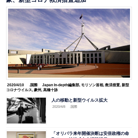
2020/4/10
.国際
Japan In-depth編集部
,
モリソン首相
,
救済措置
,
新型
コロナウイルス
,
豪州
,
高橋十詠
人の移動と新型ウイルス拡大
2020/4/8
.国際
「オリパラ来年開催決断は安倍政権の命