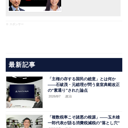
※ スポンサー
最新記事
「主権の存する国民の総意」とは何か
――石破茂・元総理が問う皇室典範改正
の“素通り”された論点
2026/8/7
.政治
「複数税率こそ諸悪の根源」――玉木雄
一郎代表が語る消費税減税の”落とし穴”