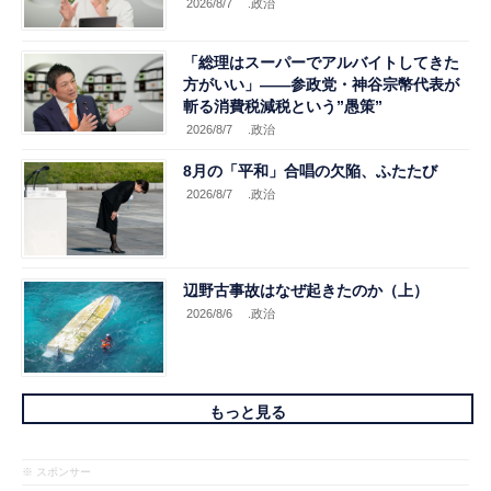
2026/8/7
.政治
「総理はスーパーでアルバイトしてきた
方がいい」――参政党・神谷宗幣代表が
斬る消費税減税という”愚策”
2026/8/7
.政治
8月の「平和」合唱の欠陥、ふたたび
2026/8/7
.政治
辺野古事故はなぜ起きたのか（上）
2026/8/6
.政治
もっと見る
※ スポンサー