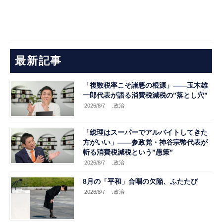
最新記事
「複数税率こそ諸悪の根源」――玉木雄
一郎代表が語る消費税減税の”落とし穴”
2026/8/7
.政治
「総理はスーパーでアルバイトしてきた
方がいい」――参政党・神谷宗幣代表が
斬る消費税減税という”愚策”
2026/8/7
.政治
8月の「平和」合唱の欠陥、ふたたび
2026/8/7
.政治