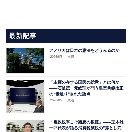
最新記事
アメリカは日本の憲法をどうみるのか
2026/8/8
.国際
「主権の存する国民の総意」とは何か
――石破茂・元総理が問う皇室典範改正
の“素通り”された論点
2026/8/7
.政治
「複数税率こそ諸悪の根源」――玉木雄
一郎代表が語る消費税減税の”落とし穴”