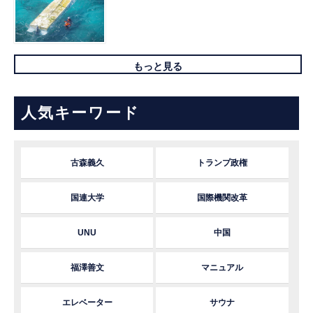
もっと見る
人気キーワード
古森義久
トランプ政権
国連大学
国際機関改革
UNU
中国
福澤善文
マニュアル
エレベーター
サウナ