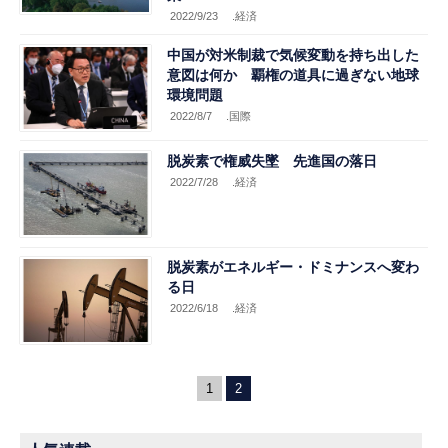
2022/9/23
.経済
中国が対米制裁で気候変動を持ち出した
意図は何か 覇権の道具に過ぎない地球
環境問題
2022/8/7
.国際
脱炭素で権威失墜 先進国の落日
2022/7/28
.経済
脱炭素がエネルギー・ドミナンスへ変わ
る日
2022/6/18
.経済
1
2