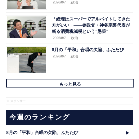
2026/8/7
.政治
「総理はスーパーでアルバイトしてきた
方がいい」――参政党・神谷宗幣代表が
斬る消費税減税という”愚策”
2026/8/7
.政治
8月の「平和」合唱の欠陥、ふたたび
2026/8/7
.政治
もっと見る
※ スポンサー
今週のランキング
8月の「平和」合唱の欠陥、ふたたび