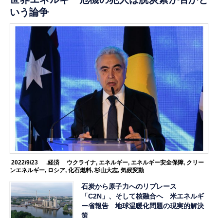
いう論争
2022/9/23
.経済
ウクライナ
,
エネルギー
,
エネルギー安全保障
,
クリー
ンエネルギー
,
ロシア
,
化石燃料
,
杉山大志
,
気候変動
石炭から原子力へのリプレース
「C2N」、そして核融合へ 米エネルギ
ー省報告 地球温暖化問題の現実的解決
策