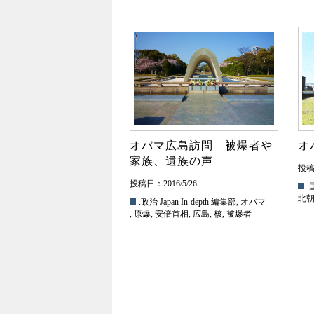
オバマ広島訪問 被爆者や
オ
家族、遺族の声
投稿日
投稿日：2016/5/26
.
北
.政治
Japan In-depth 編集部
,
オバマ
,
原爆
,
安倍首相
,
広島
,
核
,
被爆者