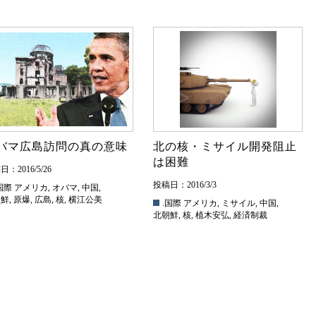
バマ広島訪問の真の意味
北の核・ミサイル開発阻止
は困難
：2016/5/26
投稿日：2016/3/3
国際
アメリカ
,
オバマ
,
中国
,
朝鮮
,
原爆
,
広島
,
核
,
横江公美
.国際
アメリカ
,
ミサイル
,
中国
,
北朝鮮
,
核
,
植木安弘
,
経済制裁