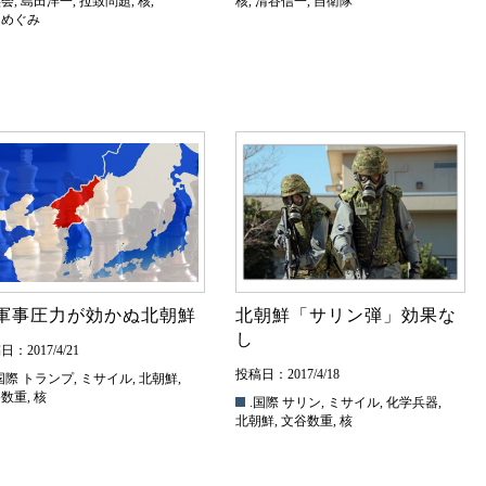
族会
,
島田洋一
,
拉致問題
,
核
,
核
,
清谷信一
,
自衛隊
田めぐみ
軍事圧力が効かぬ北朝鮮
北朝鮮「サリン弾」効果な
し
：2017/4/21
投稿日：2017/4/18
国際
トランプ
,
ミサイル
,
北朝鮮
,
谷数重
,
核
.国際
サリン
,
ミサイル
,
化学兵器
,
北朝鮮
,
文谷数重
,
核