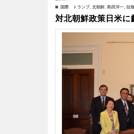
.国際
トランプ
,
北朝鮮
,
島田洋一
,
拉
対北朝鮮政策日米に