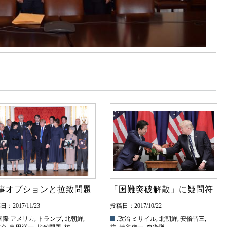
事オプションと拉致問題
「国難突破解散」に疑問符
：2017/11/23
投稿日：2017/10/22
国際
アメリカ
,
トランプ
,
北朝鮮
,
.政治
ミサイル
,
北朝鮮
,
安倍晋三
,