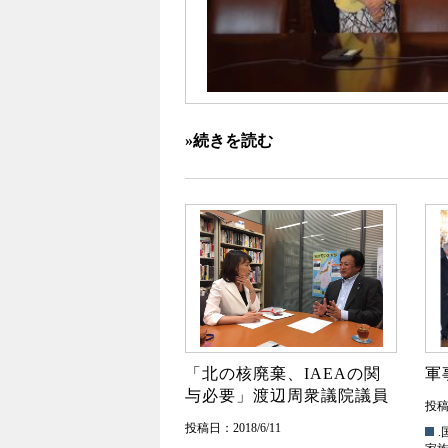
»続きを読む
「北の核廃棄、IAEAの関
軍
与必要」渡辺周衆議院議員
投稿日
投稿日：2018/6/11
.