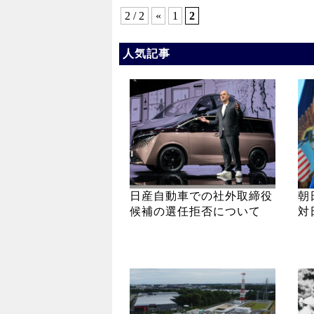
2 / 2
«
1
2
人気記事
日産自動車での社外取締役
朝
候補の選任拒否について
対