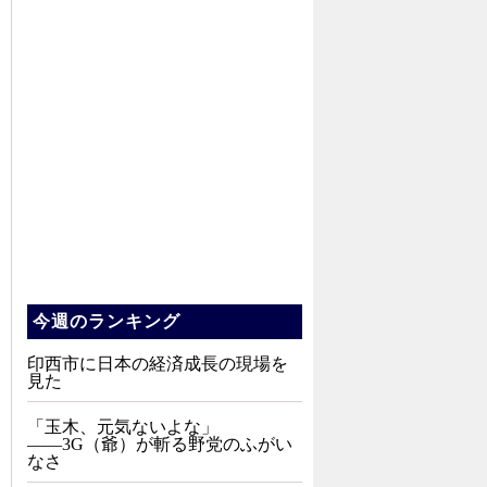
今週のランキング
印西市に日本の経済成長の現場を
見た
「玉木、元気ないよな」
――3G（爺）が斬る野党のふがい
なさ