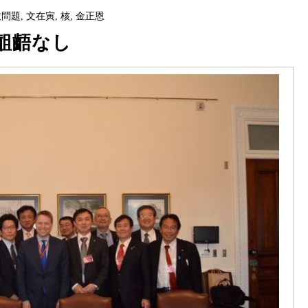
致問題
,
文在寅
,
核
,
金正恩
齟齬なし