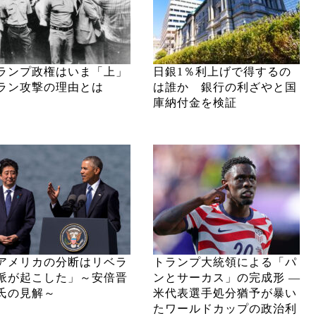
ランプ政権はいま「上」
日銀1％利上げで得するの
ラン攻撃の理由とは
は誰か 銀行の利ざやと国
庫納付金を検証
アメリカの分断はリベラ
トランプ大統領による「パ
派が起こした」～安倍晋
ンとサーカス」の完成形 ―
氏の見解～
米代表選手処分猶予が暴い
たワールドカップの政治利