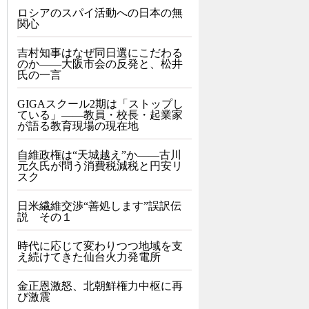
ロシアのスパイ活動への日本の無
関心
吉村知事はなぜ同日選にこだわる
のか――大阪市会の反発と、松井
氏の一言
GIGAスクール2期は「ストップし
ている」——教員・校長・起業家
が語る教育現場の現在地
自維政権は“天城越え”か――古川
元久氏が問う消費税減税と円安リ
スク
日米繊維交渉“善処します”誤訳伝
説 その１
時代に応じて変わりつつ地域を支
え続けてきた仙台火力発電所
金正恩激怒、北朝鮮権力中枢に再
び激震