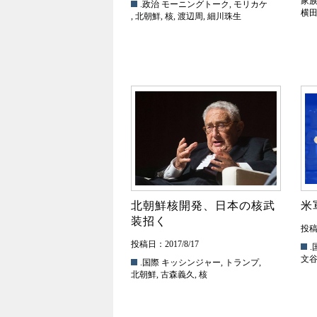
家
.政治
モーニングトーク
,
モリカケ
横
,
北朝鮮
,
核
,
渡辺周
,
細川珠生
北朝鮮核開発、日本の核武
米
装招く
投稿日
投稿日：2017/8/17
.
文
.国際
キッシンジャー
,
トランプ
,
北朝鮮
,
古森義久
,
核