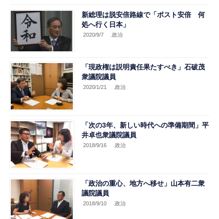
新総理は脱安倍路線で「ポスト安倍 何
処へ行く日本」
2020/9/7
.政治
「現政権は説明責任果たすべき」石破茂
衆議院議員
2020/1/21
.政治
「次の3年、新しい時代への準備期間」平
井卓也衆議院議員
2018/9/16
.政治
「政治の重心、地方へ移せ」山本有二衆
議院議員
2018/9/10
.政治