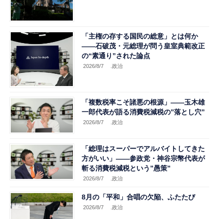
「主権の存する国民の総意」とは何か
――石破茂・元総理が問う皇室典範改正
の“素通り”された論点
2026/8/7
.政治
「複数税率こそ諸悪の根源」――玉木雄
一郎代表が語る消費税減税の”落とし穴”
2026/8/7
.政治
「総理はスーパーでアルバイトしてきた
方がいい」――参政党・神谷宗幣代表が
斬る消費税減税という”愚策”
2026/8/7
.政治
8月の「平和」合唱の欠陥、ふたたび
2026/8/7
.政治