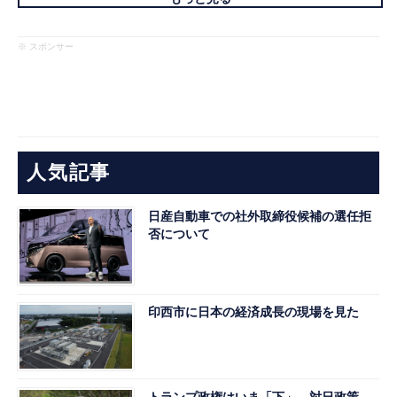
※ スポンサー
人気記事
日産自動車での社外取締役候補の選任拒
否について
印西市に日本の経済成長の現場を見た
トランプ政権はいま「下」 対日政策、