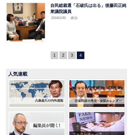
自民総裁選「石破氏は出る」後藤田正純
衆議院議員
2018/1/30
.政治
1
2
3
4
人気連載