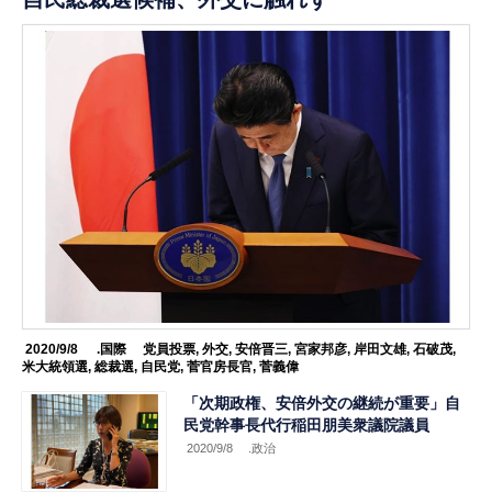
2020/9/8
.国際
党員投票
,
外交
,
安倍晋三
,
宮家邦彦
,
岸田文雄
,
石破茂
,
米大統領選
,
総裁選
,
自民党
,
菅官房長官
,
菅義偉
「次期政権、安倍外交の継続が重要」自
民党幹事長代行稲田朋美衆議院議員
2020/9/8
.政治