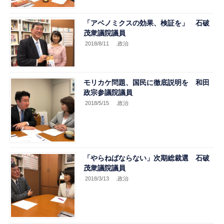
「アベノミクスの効果、検証を」 石破
茂衆議院議員
2018/8/11
.政治
モリカケ問題、国民に徹底説明を 和田
政宗参議院議員
2018/5/15
.政治
「やらねばならない」次期総裁選 石破
茂衆議院議員
2018/3/13
.政治