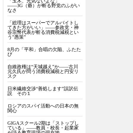
「玉木、元気ないよな」
――3G（爺）が斬る野党のふがい
なさ
「総理はスーパーでアルバイトし
てきた方がいい」――参政党・神
谷宗幣代表が斬る消費税減税とい
う”愚策”
8月の「平和」合唱の欠陥、ふたた
び
自維政権は“天城越え”か――古川
元久氏が問う消費税減税と円安リ
スク
日米繊維交渉“善処します”誤訳伝
説 その１
ロシアのスパイ活動への日本の無
関心
GIGAスクール2期は「ストップし
ている」——教員・校長・起業家
が語る教育現場の現在地