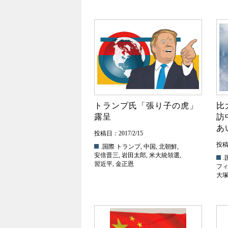
トランプ氏「張り子の虎」
比
露呈
訪
あ
投稿日：2017/2/15
投稿日
.国際
トランプ
,
中国
,
北朝鮮
,
安倍晋三
,
岩田太郎
,
米大統領選
,
.
習近平
,
金正恩
フ
大