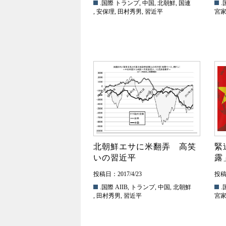
.国際
トランプ
,
中国
,
北朝鮮
,
国連
.
,
安保理
,
田村秀男
,
習近平
宮
北朝鮮エサに米翻弄 高笑
緊
いの習近平
露
投稿日：2017/4/23
投稿日
.国際
AIIB
,
トランプ
,
中国
,
北朝鮮
.
,
田村秀男
,
習近平
宮