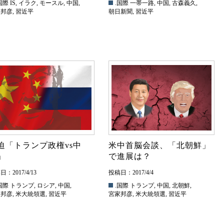
国際
IS
,
イラク
,
モースル
,
中国
,
.国際
一帯一路
,
中国
,
古森義久
,
家邦彦
,
習近平
朝日新聞
,
習近平
迫「トランプ政権vs中
米中首脳会談、「北朝鮮」
」
で進展は？
：2017/4/13
投稿日：2017/4/4
国際
トランプ
,
ロシア
,
中国
,
.国際
トランプ
,
中国
,
北朝鮮
,
家邦彦
,
米大統領選
,
習近平
宮家邦彦
,
米大統領選
,
習近平