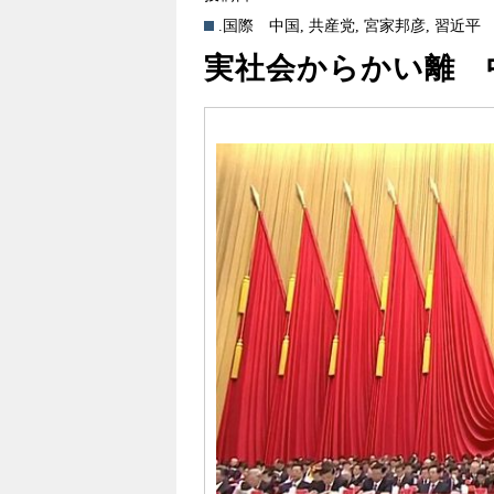
.国際
中国
,
共産党
,
宮家邦彦
,
習近平
実社会からかい離 