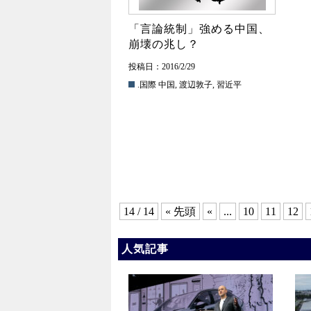
「言論統制」強める中国、
崩壊の兆し？
投稿日：2016/2/29
.国際
中国
,
渡辺敦子
,
習近平
14 / 14
« 先頭
«
...
10
11
12
人気記事