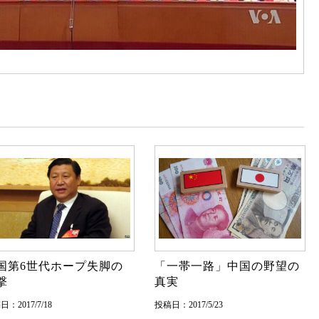
国第6世代ホープ失脚の
「一帯一路」中国の野望の
撃
真実
：2017/7/18
投稿日：2017/5/23