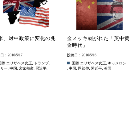
米、対中政策に変化の兆
金メッキ剥がれた「英中黄
金時代」
：2016/5/17
投稿日：2016/5/16
国際
エリザベス女王
,
トランプ
,
.国際
エリザベス女王
,
キャメロン
ラリー
,
中国
,
宮家邦彦
,
習近平
,
,
中国
,
岡部伸
,
習近平
,
英国
国