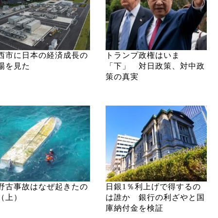
西市に日本の経済成長の
トランプ政権はいま
場を見た
「下」 対日政策、対中政
策の真実
野古事故はなぜ起きたの
日銀1％利上げで得するの
（上）
は誰か 銀行の利ざやと国
庫納付金を検証