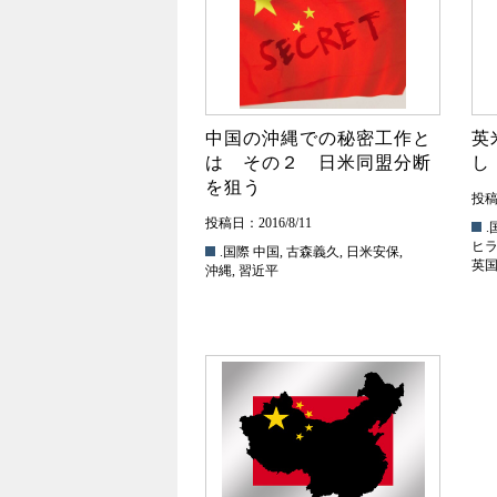
中国の沖縄での秘密工作と
英
は その２ 日米同盟分断
し
を狙う
投稿日
投稿日：2016/8/11
.
ヒ
.国際
中国
,
古森義久
,
日米安保
,
英
沖縄
,
習近平