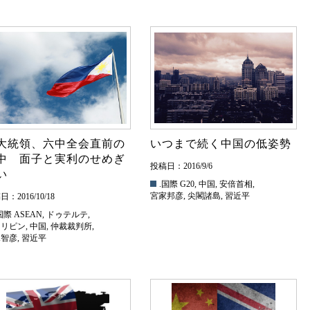
大統領、六中全会直前の
いつまで続く中国の低姿勢
中 面子と実利のせめぎ
投稿日：2016/9/6
い
.国際
G20
,
中国
,
安倍首相
,
宮家邦彦
,
尖閣諸島
,
習近平
：2016/10/18
国際
ASEAN
,
ドゥテルテ
,
ィリピン
,
中国
,
仲裁裁判所
,
塚智彦
,
習近平