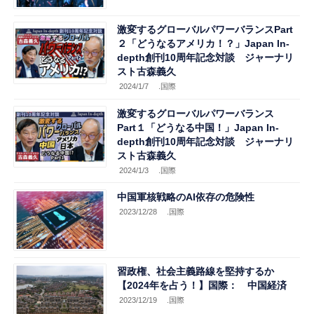
激変するグローバルパワーバランスPart
２「どうなるアメリカ！？」Japan In-
depth創刊10周年記念対談 ジャーナリ
スト古森義久
2024/1/7
.国際
激変するグローバルパワーバランス
Part１「どうなる中国！」Japan In-
depth創刊10周年記念対談 ジャーナリ
スト古森義久
2024/1/3
.国際
中国軍核戦略のAI依存の危険性
2023/12/28
.国際
習政権、社会主義路線を堅持するか
【2024年を占う！】国際： 中国経済
2023/12/19
.国際