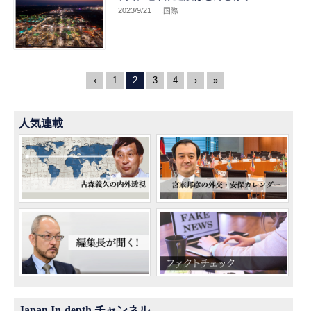
2023/9/21
.国際
‹
1
2
3
4
›
»
人気連載
Japan In-depth チャンネル