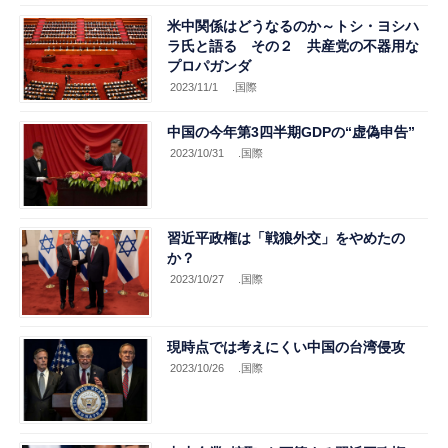
米中関係はどうなるのか～トシ・ヨシハ
ラ氏と語る その２ 共産党の不器用な
プロパガンダ
2023/11/1
.国際
中国の今年第3四半期GDPの“虚偽申告”
2023/10/31
.国際
習近平政権は「戦狼外交」をやめたの
か？
2023/10/27
.国際
現時点では考えにくい中国の台湾侵攻
2023/10/26
.国際