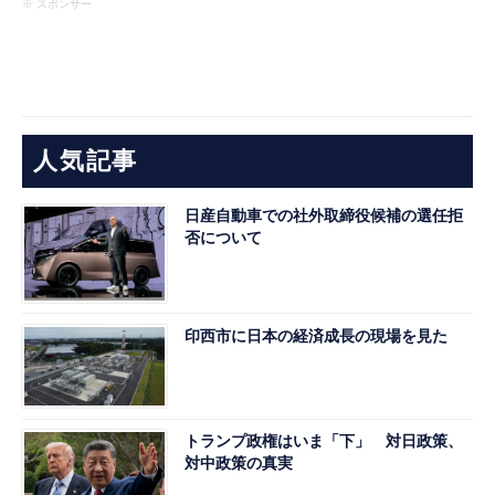
※ スポンサー
人気記事
日産自動車での社外取締役候補の選任拒
否について
印西市に日本の経済成長の現場を見た
トランプ政権はいま「下」 対日政策、
対中政策の真実