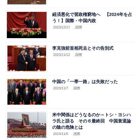
経済悪化で習政権窮地へ 【2024年を占
う！】国際・中国内政
2023/12/17
.国際
李克強前首相死去とその告別式
2023/11/12
.国際
中国の「一帯一路」は失敗だった
2023/11/7
.国際
米中関係はどうなるのか～トシ・ヨシハ
ラ氏と語る その６最終回 中国衰退論
の陰の危険とは
2023/11/5
.国際