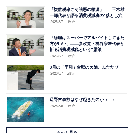
「複数税率こそ諸悪の根源」――玉木雄
一郎代表が語る消費税減税の”落とし穴”
2026/8/7
.政治
「総理はスーパーでアルバイトしてきた
方がいい」――参政党・神谷宗幣代表が
斬る消費税減税という”愚策”
2026/8/7
.政治
8月の「平和」合唱の欠陥、ふたたび
2026/8/7
.政治
辺野古事故はなぜ起きたのか（上）
2026/8/6
.政治
もっと見る