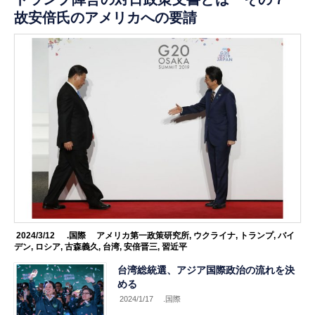
故安倍氏のアメリカへの要請
2024/3/12
.国際
アメリカ第一政策研究所
,
ウクライナ
,
トランプ
,
バイ
デン
,
ロシア
,
古森義久
,
台湾
,
安倍晋三
,
習近平
台湾総統選、アジア国際政治の流れを決
める
2024/1/17
.国際