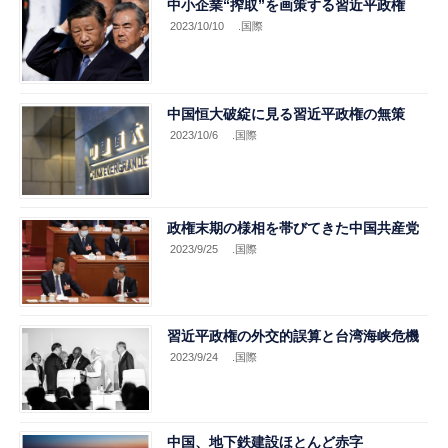
中小企業“搾取”を画策する習近平政権
2023/10/10
.国際
中国恒大破綻に見る習近平政権の無策
2023/10/6
.国際
政権末期の様相を帯びてきた中国共産党
2023/9/25
.国際
習近平政権の外交的誤算と台湾海峡危機
2023/9/24
.国際
中国、地下鉄建設ほとんど赤字