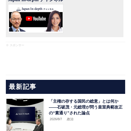
※ スポンサー
最新記事
「主権の存する国民の総意」とは何か
――石破茂・元総理が問う皇室典範改正
の“素通り”された論点
2026/8/7
.政治