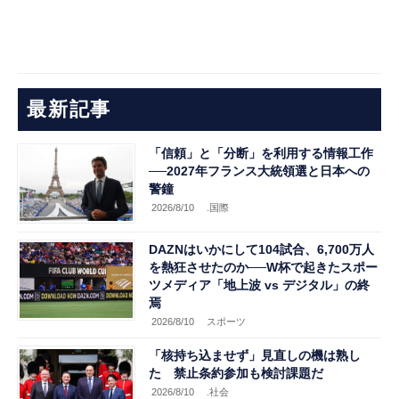
最新記事
「信頼」と「分断」を利用する情報工作
──2027年フランス大統領選と日本への
警鐘
2026/8/10
.国際
DAZNはいかにして104試合、6,700万人
を熱狂させたのか──W杯で起きたスポー
ツメディア「地上波 vs デジタル」の終
焉
2026/8/10
スポーツ
「核持ち込ませず」見直しの機は熟し
た 禁止条約参加も検討課題だ
2026/8/10
.社会