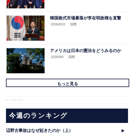
韓国株式市場暴落が李在明政権を直撃
2026/8/10
.国際
アメリカは日本の憲法をどうみるのか
2026/8/8
.国際
もっと見る
※ スポンサー
今週のランキング
辺野古事故はなぜ起きたのか（上）