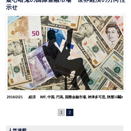
示せ
2016/2/21
.経済
IMF
,
中国
,
円高
,
国際金融市場
,
神津多可思
,
陜暦ｽｽ鬮ｫ
1
2
人気連載