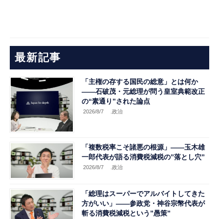
最新記事
「主権の存する国民の総意」とは何か
――石破茂・元総理が問う皇室典範改正
の“素通り”された論点
2026/8/7
.政治
「複数税率こそ諸悪の根源」――玉木雄
一郎代表が語る消費税減税の”落とし穴”
2026/8/7
.政治
「総理はスーパーでアルバイトしてきた
方がいい」――参政党・神谷宗幣代表が
斬る消費税減税という”愚策”