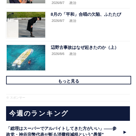
2026/8/7
.政治
8月の「平和」合唱の欠陥、ふたたび
2026/8/7
.政治
辺野古事故はなぜ起きたのか（上）
2026/8/6
.政治
もっと見る
※ スポンサー
今週のランキング
「総理はスーパーでアルバイトしてきた方がいい」――参
政党・神谷宗幣代表が斬る消費税減税という"愚策"