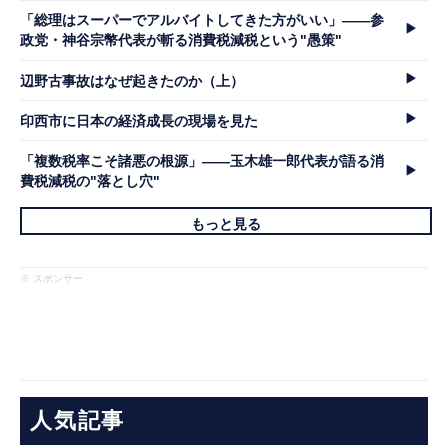
「総理はスーパーでアルバイトしてきた方がいい」――参
政党・神谷宗幣代表が斬る消費税減税という"愚策"
辺野古事故はなぜ起きたのか（上）
印西市に日本の経済成長の現場を見た
「複数税率こそ諸悪の根源」――玉木雄一郎代表が語る消
費税減税の"落とし穴"
もっと見る
※ スポンサー
人気記事