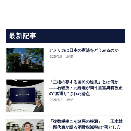
最新記事
アメリカは日本の憲法をどうみるのか
2026/8/8
.国際
「主権の存する国民の総意」とは何か
――石破茂・元総理が問う皇室典範改正
の“素通り”された論点
2026/8/7
.政治
「複数税率こそ諸悪の根源」――玉木雄
一郎代表が語る消費税減税の”落とし穴”