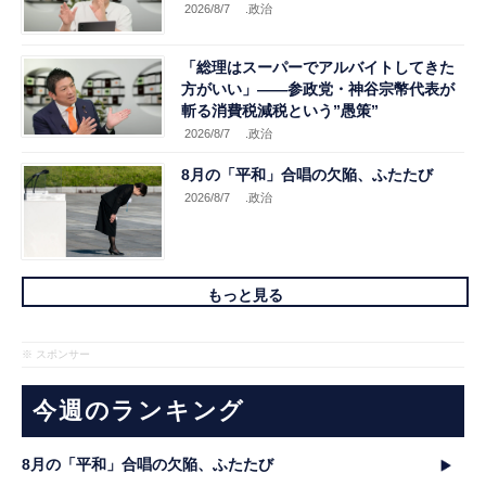
2026/8/7
.政治
「総理はスーパーでアルバイトしてきた
方がいい」――参政党・神谷宗幣代表が
斬る消費税減税という”愚策”
2026/8/7
.政治
8月の「平和」合唱の欠陥、ふたたび
2026/8/7
.政治
もっと見る
※ スポンサー
今週のランキング
8月の「平和」合唱の欠陥、ふたたび