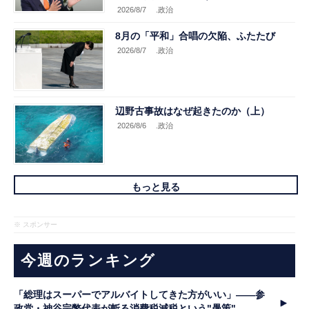
2026/8/7
.政治
8月の「平和」合唱の欠陥、ふたたび
2026/8/7
.政治
辺野古事故はなぜ起きたのか（上）
2026/8/6
.政治
もっと見る
※ スポンサー
今週のランキング
「総理はスーパーでアルバイトしてきた方がいい」――参
政党・神谷宗幣代表が斬る消費税減税という"愚策"