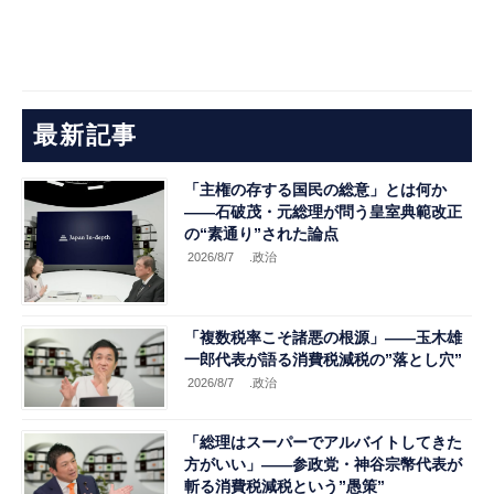
最新記事
「主権の存する国民の総意」とは何か
――石破茂・元総理が問う皇室典範改正
の“素通り”された論点
2026/8/7
.政治
「複数税率こそ諸悪の根源」――玉木雄
一郎代表が語る消費税減税の”落とし穴”
2026/8/7
.政治
「総理はスーパーでアルバイトしてきた
方がいい」――参政党・神谷宗幣代表が
斬る消費税減税という”愚策”