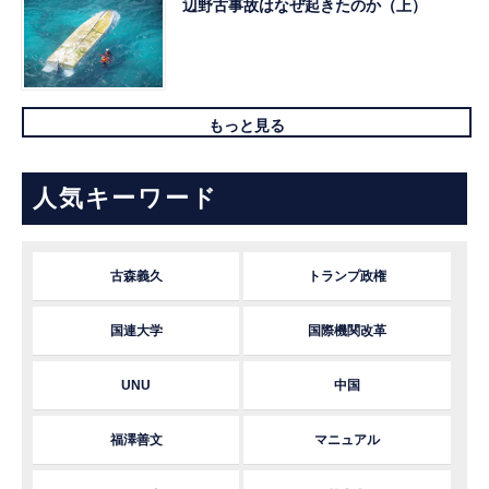
辺野古事故はなぜ起きたのか（上）
もっと見る
人気キーワード
古森義久
トランプ政権
国連大学
国際機関改革
UNU
中国
福澤善文
マニュアル