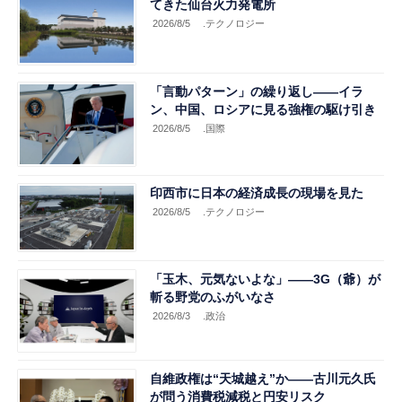
てきた仙台火力発電所
2026/8/5
.テクノロジー
「言動パターン」の繰り返し――イラ
ン、中国、ロシアに見る強権の駆け引き
2026/8/5
.国際
印西市に日本の経済成長の現場を見た
2026/8/5
.テクノロジー
「玉木、元気ないよな」――3G（爺）が
斬る野党のふがいなさ
2026/8/3
.政治
自維政権は“天城越え”か――古川元久氏
が問う消費税減税と円安リスク