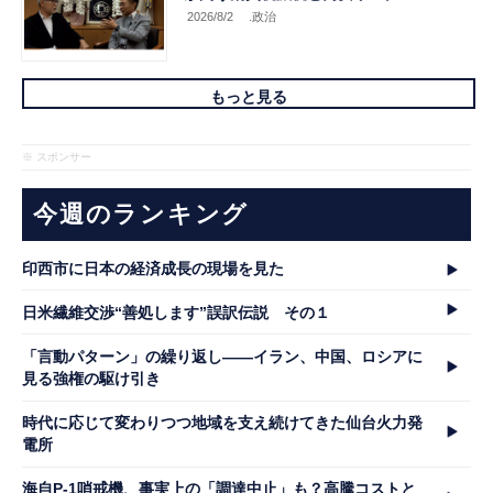
2026/8/2
.政治
もっと見る
※ スポンサー
今週のランキング
印西市に日本の経済成長の現場を見た
日米繊維交渉“善処します”誤訳伝説 その１
「言動パターン」の繰り返し――イラン、中国、ロシアに
見る強権の駆け引き
時代に応じて変わりつつ地域を支え続けてきた仙台火力発
電所
海自P-1哨戒機、事実上の「調達中止」も？高騰コストと