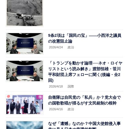
9条2項は「国民の宝」——小西洋之議員
の改憲阻止論
2026/4/24
.政治
「トランプを動かす論理──ネオ・ロイヤ
リストという読み解き」渡部恒雄・笹川
平和財団上席フェローに聞く(後編・全2
回)
2026/4/18
.国際
自衛隊は自民党の「私兵」か？党大会で
の国歌歌唱が揺るがす文民統制の根幹
2026/4/16
.政治
なぜ「遺憾」なのか？中国大使館侵入事