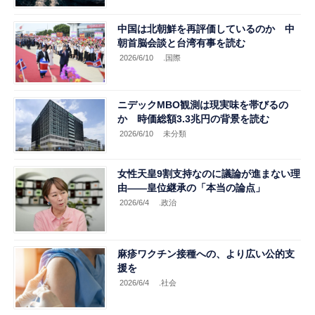
中国は北朝鮮を再評価しているのか 中
朝首脳会談と台湾有事を読む
2026/6/10
.国際
ニデックMBO観測は現実味を帯びるの
か 時価総額3.3兆円の背景を読む
2026/6/10
未分類
女性天皇9割支持なのに議論が進まない理
由——皇位継承の「本当の論点」
2026/6/4
.政治
麻疹ワクチン接種への、より広い公的支
援を
2026/6/4
.社会