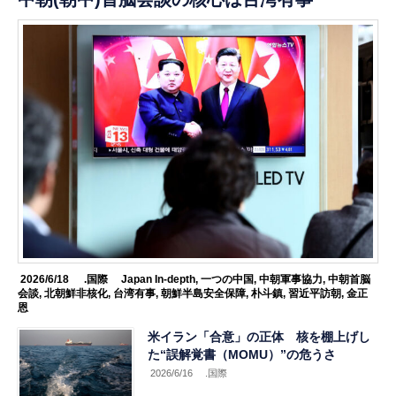
2026/6/18
.国際
Japan In-depth
,
一つの中国
,
中朝軍事協力
,
中朝首脳
会談
,
北朝鮮非核化
,
台湾有事
,
朝鮮半島安全保障
,
朴斗鎮
,
習近平訪朝
,
金正
恩
米イラン「合意」の正体 核を棚上げし
た“誤解覚書（MOMU）”の危うさ
2026/6/16
.国際