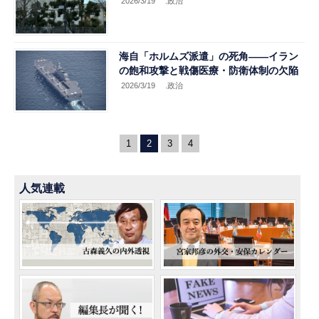
2026/3/19
.政治
海自「ホルムズ派遣」の死角――イラン
の飽和攻撃と戦傷医療・防衛体制の欠陥
2026/3/19
.政治
1
2
3
4
人気連載