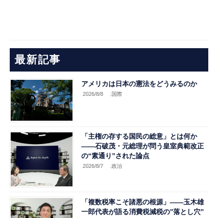
最新記事
アメリカは日本の憲法をどうみるのか
2026/8/8
.国際
「主権の存する国民の総意」とは何か
――石破茂・元総理が問う皇室典範改正
の“素通り”された論点
2026/8/7
.政治
「複数税率こそ諸悪の根源」――玉木雄
一郎代表が語る消費税減税の”落とし穴”