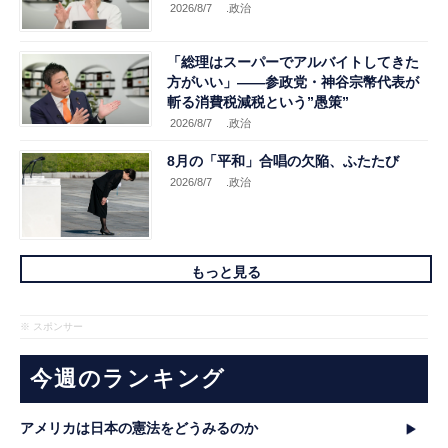
2026/8/7
.政治
「総理はスーパーでアルバイトしてきた
方がいい」――参政党・神谷宗幣代表が
斬る消費税減税という”愚策”
2026/8/7
.政治
8月の「平和」合唱の欠陥、ふたたび
2026/8/7
.政治
もっと見る
※ スポンサー
今週のランキング
アメリカは日本の憲法をどうみるのか