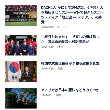
DAZNはいかにして104試合、6,700万人
を熱狂させたのか──W杯で起きたスポー
ツメディア「地上波 vs デジタル」の終
焉
2026/8/10
スポーツ
「核持ち込ませず」見直しの機は熟し
た 禁止条約参加も検討課題だ
2026/8/10
.社会
韓国株式市場暴落が李在明政権を直撃
2026/8/10
.国際
アメリカは日本の憲法をどうみるのか
2026/8/8
.国際