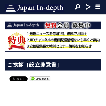
ご挨拶［設立趣意書］