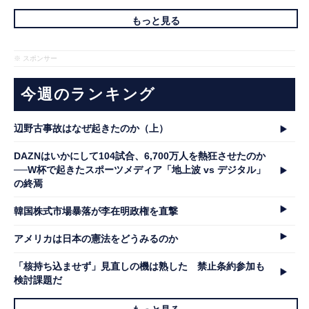
もっと見る
※ スポンサー
今週のランキング
辺野古事故はなぜ起きたのか（上）
DAZNはいかにして104試合、6,700万人を熱狂させたのか
──W杯で起きたスポーツメディア「地上波 vs デジタル」
の終焉
韓国株式市場暴落が李在明政権を直撃
アメリカは日本の憲法をどうみるのか
「核持ち込ませず」見直しの機は熟した 禁止条約参加も
検討課題だ