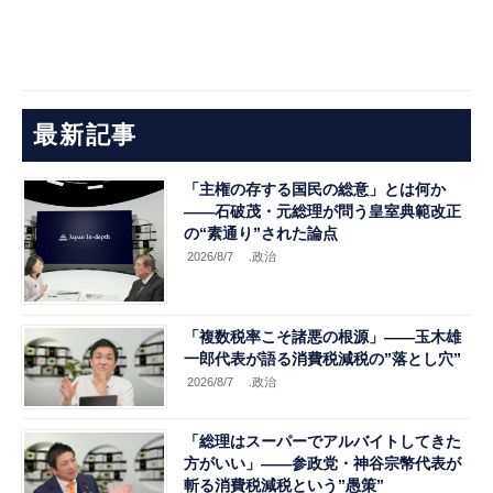
最新記事
「主権の存する国民の総意」とは何か
――石破茂・元総理が問う皇室典範改正
の“素通り”された論点
2026/8/7
.政治
「複数税率こそ諸悪の根源」――玉木雄
一郎代表が語る消費税減税の”落とし穴”
2026/8/7
.政治
「総理はスーパーでアルバイトしてきた
方がいい」――参政党・神谷宗幣代表が
斬る消費税減税という”愚策”