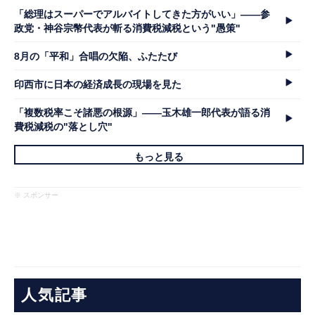
「総理はスーパーでアルバイトしてきた方がいい」――参
政党・神谷宗幣代表が斬る消費税減税という"愚策"
8月の「平和」合唱の欠陥、ふたたび
印西市に日本の経済成長の現場を見た
「複数税率こそ諸悪の根源」――玉木雄一郎代表が語る消
費税減税の"落とし穴"
もっと見る
※ スポンサー
人気記事