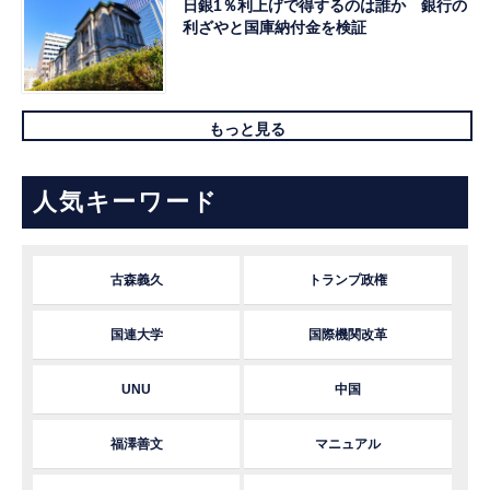
日銀1％利上げで得するのは誰か 銀行の
利ざやと国庫納付金を検証
もっと見る
人気キーワード
古森義久
トランプ政権
国連大学
国際機関改革
UNU
中国
福澤善文
マニュアル