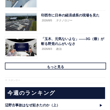
印西市に日本の経済成長の現場を見た
2026/8/5
.テクノロジー
「玉木、元気ないよな」――3G（爺）が
斬る野党のふがいなさ
2026/8/3
.政治
もっと見る
※ スポンサー
今週のランキング
辺野古事故はなぜ起きたのか（上）