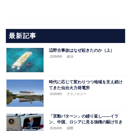
最新記事
辺野古事故はなぜ起きたのか（上）
2026/8/6
.政治
時代に応じて変わりつつ地域を支え続け
てきた仙台火力発電所
2026/8/5
.テクノロジー
「言動パターン」の繰り返し――イラ
ン、中国、ロシアに見る強権の駆け引き
2026/8/5
.国際