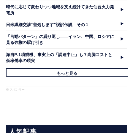
時代に応じて変わりつつ地域を支え続けてきた仙台火力発
電所
日米繊維交渉“善処します”誤訳伝説 その１
「言動パターン」の繰り返し――イラン、中国、ロシアに
見る強権の駆け引き
海自P-1哨戒機、事実上の「調達中止」も？高騰コストと
低稼働率の現実
もっと見る
※ スポンサー
人気記事