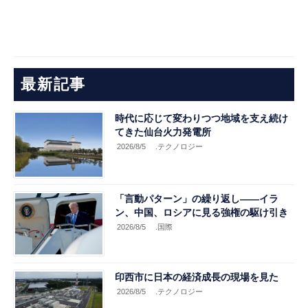
最新記事
時代に応じて変わりつつ地域を支え続け
てきた仙台火力発電所
2026/8/5
.テクノロジー
「言動パターン」の繰り返し――イラ
ン、中国、ロシアに見る強権の駆け引き
2026/8/5
.国際
印西市に日本の経済成長の現場を見た
2026/8/5
.テクノロジー