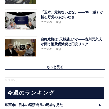
「玉木、元気ないよな」――3G（爺）が
斬る野党のふがいなさ
2026/8/3
.政治
自維政権は“天城越え”か――古川元久氏
が問う消費税減税と円安リスク
2026/8/2
.政治
もっと見る
※ スポンサー
今週のランキング
印西市に日本の経済成長の現場を見た