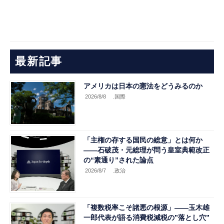
最新記事
アメリカは日本の憲法をどうみるのか
2026/8/8
.国際
「主権の存する国民の総意」とは何か
――石破茂・元総理が問う皇室典範改正
の“素通り”された論点
2026/8/7
.政治
「複数税率こそ諸悪の根源」――玉木雄
一郎代表が語る消費税減税の”落とし穴”