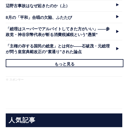
辺野古事故はなぜ起きたのか（上）
8月の「平和」合唱の欠陥、ふたたび
「総理はスーパーでアルバイトしてきた方がいい」――参
政党・神谷宗幣代表が斬る消費税減税という"愚策"
「主権の存する国民の総意」とは何か――石破茂・元総理
が問う皇室典範改正の“素通り”された論点
もっと見る
※ スポンサー
人気記事