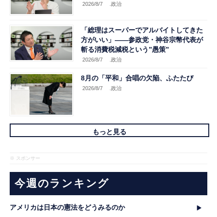
2026/8/7
.政治
「総理はスーパーでアルバイトしてきた
方がいい」――参政党・神谷宗幣代表が
斬る消費税減税という”愚策”
2026/8/7
.政治
8月の「平和」合唱の欠陥、ふたたび
2026/8/7
.政治
もっと見る
※ スポンサー
今週のランキング
アメリカは日本の憲法をどうみるのか