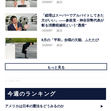
2026/8/7
.政治
「総理はスーパーでアルバイトしてきた
方がいい」――参政党・神谷宗幣代表が
斬る消費税減税という”愚策”
2026/8/7
.政治
8月の「平和」合唱の欠陥、ふたたび
2026/8/7
.政治
もっと見る
※ スポンサー
今週のランキング
アメリカは日本の憲法をどうみるのか