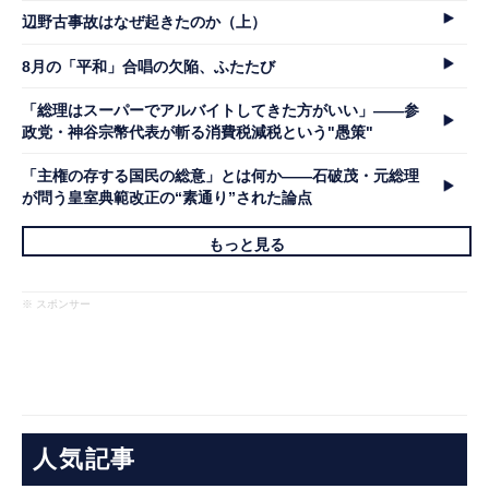
辺野古事故はなぜ起きたのか（上）
8月の「平和」合唱の欠陥、ふたたび
「総理はスーパーでアルバイトしてきた方がいい」――参
政党・神谷宗幣代表が斬る消費税減税という"愚策"
「主権の存する国民の総意」とは何か――石破茂・元総理
が問う皇室典範改正の“素通り”された論点
もっと見る
※ スポンサー
人気記事