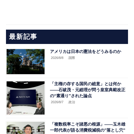
最新記事
アメリカは日本の憲法をどうみるのか
2026/8/8
.国際
「主権の存する国民の総意」とは何か
――石破茂・元総理が問う皇室典範改正
の“素通り”された論点
2026/8/7
.政治
「複数税率こそ諸悪の根源」――玉木雄
一郎代表が語る消費税減税の”落とし穴”