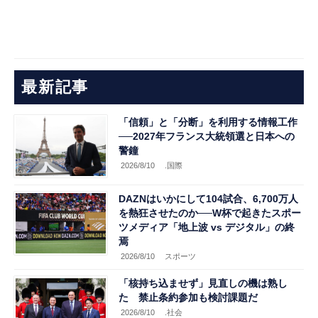
最新記事
「信頼」と「分断」を利用する情報工作
──2027年フランス大統領選と日本への
警鐘
2026/8/10
.国際
DAZNはいかにして104試合、6,700万人
を熱狂させたのか──W杯で起きたスポー
ツメディア「地上波 vs デジタル」の終
焉
2026/8/10
スポーツ
「核持ち込ませず」見直しの機は熟し
た 禁止条約参加も検討課題だ
2026/8/10
.社会