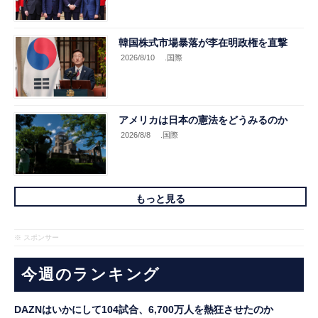
韓国株式市場暴落が李在明政権を直撃
2026/8/10
.国際
アメリカは日本の憲法をどうみるのか
2026/8/8
.国際
もっと見る
※ スポンサー
今週のランキング
DAZNはいかにして104試合、6,700万人を熱狂させたのか