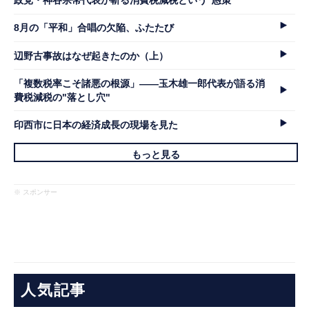
政党・神谷宗幣代表が斬る消費税減税という"愚策"
8月の「平和」合唱の欠陥、ふたたび
辺野古事故はなぜ起きたのか（上）
「複数税率こそ諸悪の根源」――玉木雄一郎代表が語る消
費税減税の"落とし穴"
印西市に日本の経済成長の現場を見た
もっと見る
※ スポンサー
人気記事