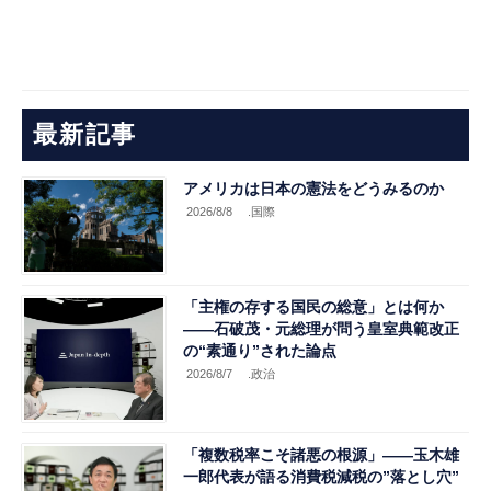
最新記事
アメリカは日本の憲法をどうみるのか
2026/8/8
.国際
「主権の存する国民の総意」とは何か
――石破茂・元総理が問う皇室典範改正
の“素通り”された論点
2026/8/7
.政治
「複数税率こそ諸悪の根源」――玉木雄
一郎代表が語る消費税減税の”落とし穴”