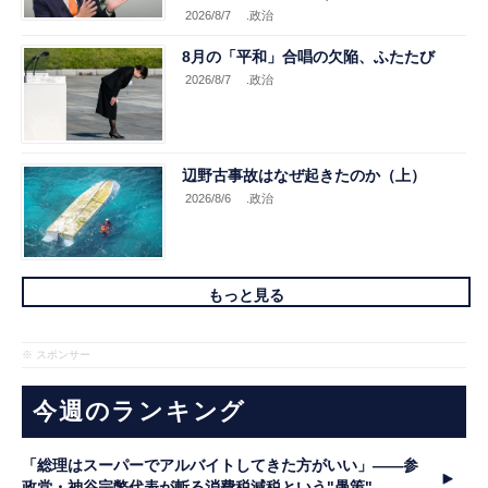
2026/8/7
.政治
8月の「平和」合唱の欠陥、ふたたび
2026/8/7
.政治
辺野古事故はなぜ起きたのか（上）
2026/8/6
.政治
もっと見る
※ スポンサー
今週のランキング
「総理はスーパーでアルバイトしてきた方がいい」――参
政党・神谷宗幣代表が斬る消費税減税という"愚策"