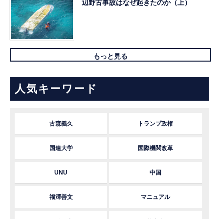
辺野古事故はなぜ起きたのか（上）
もっと見る
人気キーワード
古森義久
トランプ政権
国連大学
国際機関改革
UNU
中国
福澤善文
マニュアル