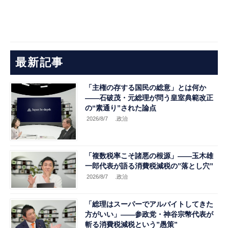
最新記事
「主権の存する国民の総意」とは何か
――石破茂・元総理が問う皇室典範改正
の“素通り”された論点
2026/8/7
.政治
「複数税率こそ諸悪の根源」――玉木雄
一郎代表が語る消費税減税の”落とし穴”
2026/8/7
.政治
「総理はスーパーでアルバイトしてきた
方がいい」――参政党・神谷宗幣代表が
斬る消費税減税という”愚策”