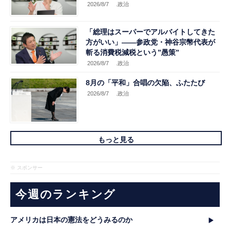
2026/8/7
.政治
「総理はスーパーでアルバイトしてきた
方がいい」――参政党・神谷宗幣代表が
斬る消費税減税という”愚策”
2026/8/7
.政治
8月の「平和」合唱の欠陥、ふたたび
2026/8/7
.政治
もっと見る
※ スポンサー
今週のランキング
アメリカは日本の憲法をどうみるのか