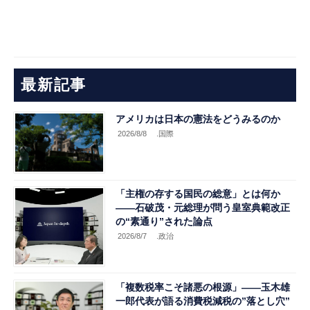
最新記事
アメリカは日本の憲法をどうみるのか
2026/8/8
.国際
「主権の存する国民の総意」とは何か
――石破茂・元総理が問う皇室典範改正
の“素通り”された論点
2026/8/7
.政治
「複数税率こそ諸悪の根源」――玉木雄
一郎代表が語る消費税減税の”落とし穴”