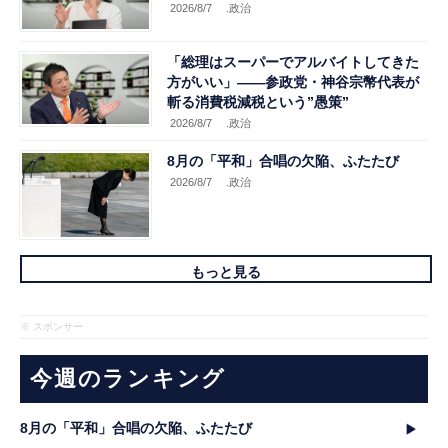
2026/8/7
.政治
「総理はスーパーでアルバイトしてきた
方がいい」――参政党・神谷宗幣代表が
斬る消費税減税という”愚策”
2026/8/7
.政治
8月の「平和」合唱の欠陥、ふたたび
2026/8/7
.政治
もっと見る
※ スポンサー
今週のランキング
8月の「平和」合唱の欠陥、ふたたび