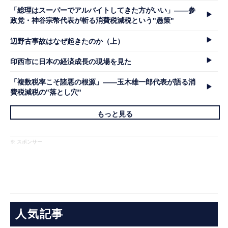
「総理はスーパーでアルバイトしてきた方がいい」――参
政党・神谷宗幣代表が斬る消費税減税という"愚策"
辺野古事故はなぜ起きたのか（上）
印西市に日本の経済成長の現場を見た
「複数税率こそ諸悪の根源」――玉木雄一郎代表が語る消
費税減税の"落とし穴"
もっと見る
※ スポンサー
人気記事