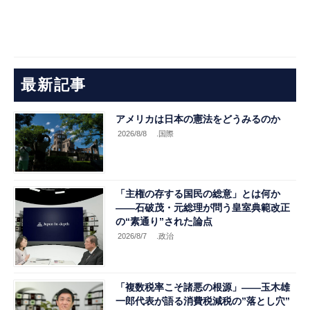
最新記事
アメリカは日本の憲法をどうみるのか
2026/8/8
.国際
「主権の存する国民の総意」とは何か
――石破茂・元総理が問う皇室典範改正
の“素通り”された論点
2026/8/7
.政治
「複数税率こそ諸悪の根源」――玉木雄
一郎代表が語る消費税減税の”落とし穴”