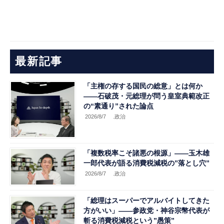
最新記事
「主権の存する国民の総意」とは何か
――石破茂・元総理が問う皇室典範改正
の“素通り”された論点
2026/8/7
.政治
「複数税率こそ諸悪の根源」――玉木雄
一郎代表が語る消費税減税の”落とし穴”
2026/8/7
.政治
「総理はスーパーでアルバイトしてきた
方がいい」――参政党・神谷宗幣代表が
斬る消費税減税という”愚策”