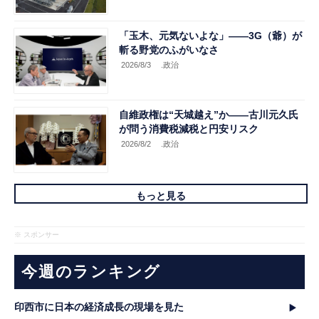
「玉木、元気ないよな」――3G（爺）が
斬る野党のふがいなさ
2026/8/3
.政治
自維政権は“天城越え”か――古川元久氏
が問う消費税減税と円安リスク
2026/8/2
.政治
もっと見る
※ スポンサー
今週のランキング
印西市に日本の経済成長の現場を見た