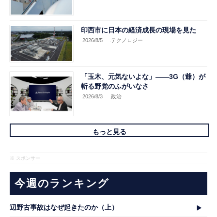
印西市に日本の経済成長の現場を見た
2026/8/5
.テクノロジー
「玉木、元気ないよな」――3G（爺）が
斬る野党のふがいなさ
2026/8/3
.政治
もっと見る
※ スポンサー
今週のランキング
辺野古事故はなぜ起きたのか（上）