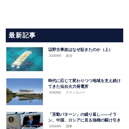
最新記事
辺野古事故はなぜ起きたのか（上）
2026/8/6
.政治
時代に応じて変わりつつ地域を支え続け
てきた仙台火力発電所
2026/8/5
.テクノロジー
「言動パターン」の繰り返し――イラ
ン、中国、ロシアに見る強権の駆け引き
2026/8/5
.国際