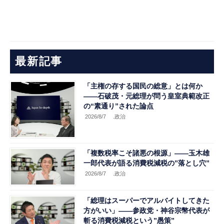
最新記事
「主権の存する国民の総意」とは何か
――石破茂・元総理が問う皇室典範改正
の“素通り”された論点
2026/8/7
.政治
「複数税率こそ諸悪の根源」――玉木雄
一郎代表が語る消費税減税の”落とし穴”
2026/8/7
.政治
「総理はスーパーでアルバイトしてきた
方がいい」――参政党・神谷宗幣代表が
斬る消費税減税という”愚策”