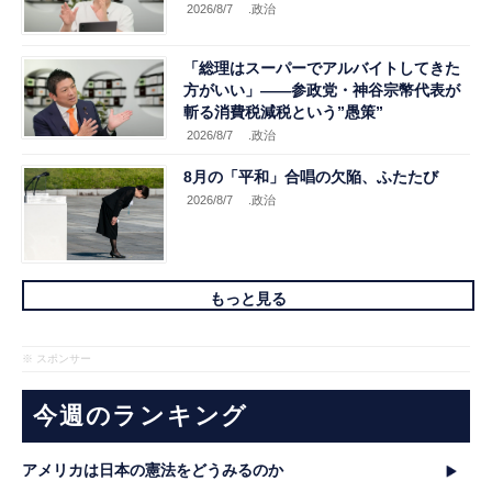
2026/8/7
.政治
「総理はスーパーでアルバイトしてきた
方がいい」――参政党・神谷宗幣代表が
斬る消費税減税という”愚策”
2026/8/7
.政治
8月の「平和」合唱の欠陥、ふたたび
2026/8/7
.政治
もっと見る
※ スポンサー
今週のランキング
アメリカは日本の憲法をどうみるのか