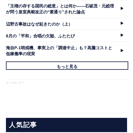
「主権の存する国民の総意」とは何か――石破茂・元総理
が問う皇室典範改正の“素通り”された論点
辺野古事故はなぜ起きたのか（上）
8月の「平和」合唱の欠陥、ふたたび
海自P-1哨戒機、事実上の「調達中止」も？高騰コストと
低稼働率の現実
もっと見る
※ スポンサー
人気記事