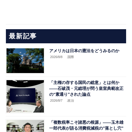
最新記事
アメリカは日本の憲法をどうみるのか
2026/8/8
.国際
「主権の存する国民の総意」とは何か
――石破茂・元総理が問う皇室典範改正
の“素通り”された論点
2026/8/7
.政治
「複数税率こそ諸悪の根源」――玉木雄
一郎代表が語る消費税減税の”落とし穴”